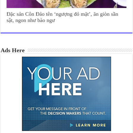
Đặc sản Côn Đảo tên ‘ngượng đỏ mặt’, ăn giòn sần
sật, ngon như bào ngư
Ads Here