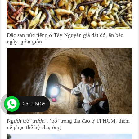
Đặc sản nức tiếng ở Tây Nguyên giá đắt đỏ, ăn béo
ngậy, giòn giòn
CALL NOW
Người trẻ ‘trườn’, ‘bò’ trong địa đạo ở TPHCM, thêm
nể phục thế hệ cha, ông