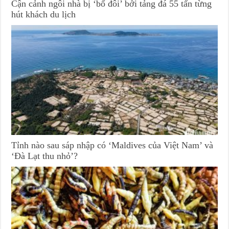
Cận cảnh ngôi nhà bị ‘bổ đôi’ bởi tảng đá 55 tấn từng
hút khách du lịch
Tỉnh nào sau sáp nhập có ‘Maldives của Việt Nam’ và
‘Đà Lạt thu nhỏ’?