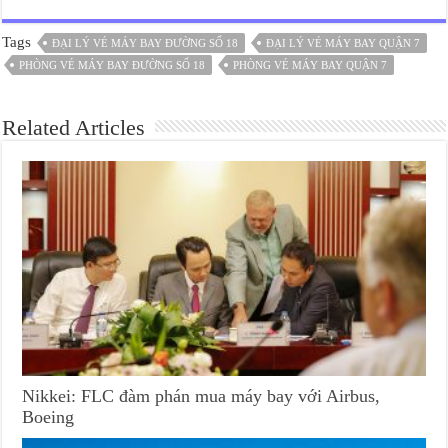
Tags
ĐẠI LÝ VÉ MÁY BAY ĐƯỜNG SỐ 18
ĐẠI LÝ VÉ MÁY BAY QUẬN 7
PHÒNG VÉ MÁY BAY ĐƯỜNG SỐ 18
PHÒNG VÉ MÁY BAY QUẬN 7
Related Articles
Nikkei: FLC đàm phán mua máy bay với Airbus,
Boeing