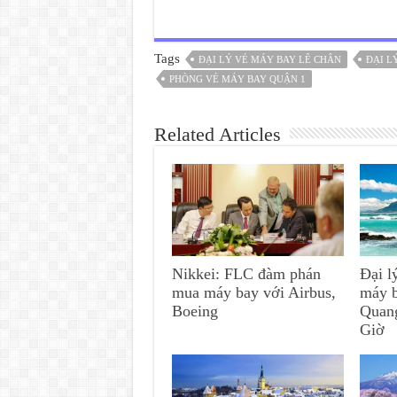
Tags
ĐẠI LÝ VÉ MÁY BAY LÊ CHÂN
ĐẠI L
PHÒNG VÉ MÁY BAY QUẬN 1
Related Articles
Nikkei: FLC đàm phán
Đại l
mua máy bay với Airbus,
máy 
Boeing
Quan
Giờ