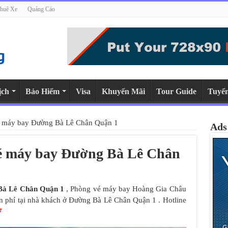
huê Xe
Quảng Cáo
ịch
Bảo Hiểm
Visa
Khuyến Mãi
Tour Guide
Tuyể
vé máy bay Đường Bà Lê Chân Quận 1
Ads
vé máy bay Đường Bà Lê Chân
Bà Lê Chân Quận 1
, Phòng vé máy bay Hoàng Gia Châu
iễn phí tại nhà khách ở Đường Bà Lê Chân Quận 1 . Hotline
7