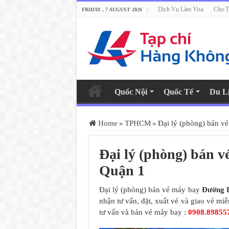
Dịch Vụ Làm Visa
Cho T
FRIDAY , 7 AUGUST 2026
Quốc Nội
Quốc Tế
Du L
Home
»
TPHCM
»
Đại lý (phòng) bán 
Đại lý (phòng) bán 
Quận 1
Đại lý (phòng) bán vé máy bay
Đường 
nhận tư vấn, đặt, xuất vé và giao vé m
tư vấn và bán vé máy bay :
0908.89855