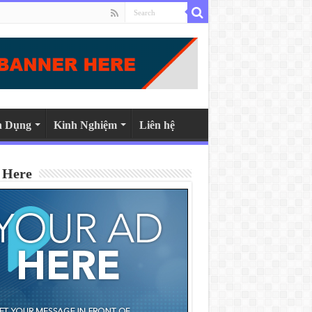
n Dụng
Kinh Nghiệm
Liên hệ
 Here