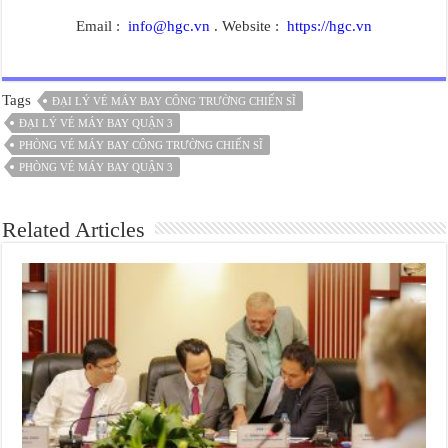
Email :
info@hgc.vn
. Website :
https://hgc.vn
Tags
ĐẠI LÝ VÉ MÁY BAY CÔNG TRƯỜNG CHIẾN SĨ
ĐẠI LÝ VÉ MÁY BAY QUẬN 3
PHÒNG VÉ MÁY BAY CÔNG TRƯỜNG CHIẾN SĨ
PHÒNG VÉ MÁY BAY QUẬN 3
Related Articles