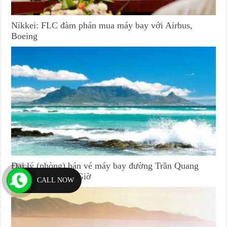
Nikkei: FLC đàm phán mua máy bay với Airbus,
Boeing
Đại lý (phòng) bán vé máy bay đường Trần Quang
Qườn huyện Cần Giờ
CALL NOW