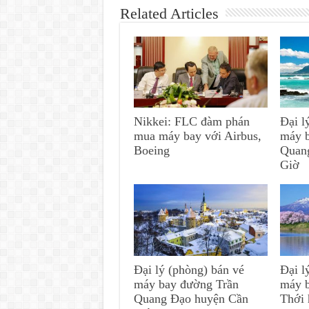
Related Articles
Nikkei: FLC đàm phán
Đại l
mua máy bay với Airbus,
máy 
Boeing
Quan
Giờ
Đại lý (phòng) bán vé
Đại l
máy bay đường Trần
máy 
Quang Đạo huyện Cần
Thới