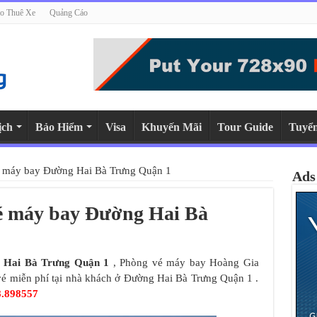
o Thuê Xe
Quảng Cáo
ịch
Bảo Hiểm
Visa
Khuyến Mãi
Tour Guide
Tuyể
é máy bay Đường Hai Bà Trưng Quận 1
Ads
vé máy bay Đường Hai Bà
 Hai Bà Trưng Quận 1
, Phòng vé máy bay Hoàng Gia
 vé miễn phí tại nhà khách ở Đường Hai Bà Trưng Quận 1 .
8.898557