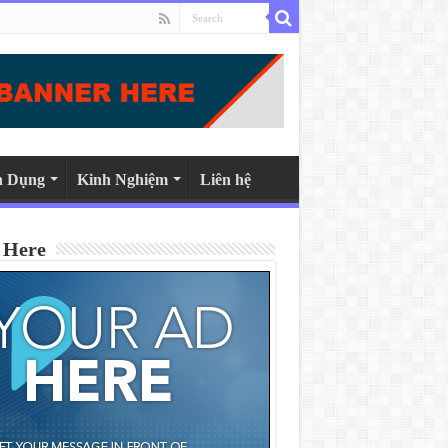
n Dụng
Kinh Nghiệm
Liên hệ
 Here