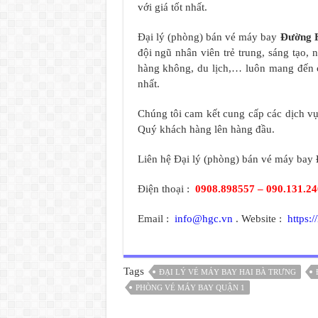
với giá tốt nhất.
Đại lý (phòng) bán vé máy bay
Đường 
đội ngũ nhân viên trẻ trung, sáng tạo,
hàng không, du lịch,… luôn mang đến 
nhất.
Chúng tôi cam kết cung cấp các dịch vụ 
Quý khách hàng lên hàng đầu.
Liên hệ Đại lý (phòng) bán vé máy bay
Điện thoại :
0908.898557 – 090.131.2
Email :
info@hgc.vn
. Website :
https:/
Tags
ĐẠI LÝ VÉ MÁY BAY HAI BÀ TRƯNG
PHÒNG VÉ MÁY BAY QUẬN 1