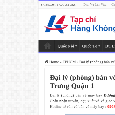
Dịch Vụ Làm Visa
Ch
SATURDAY , 8 AUGUST 2026
Quốc Nội
Quốc Tế
Du L
Home
»
TPHCM
»
Đại lý (phòng) bán v
Đại lý (phòng) bán 
Trưng Quận 1
Đại lý (phòng) bán vé máy bay
Đường
Châu nhận tư vấn, đặt, xuất vé và giao
Hotline tư vấn và bán vé máy bay :
090