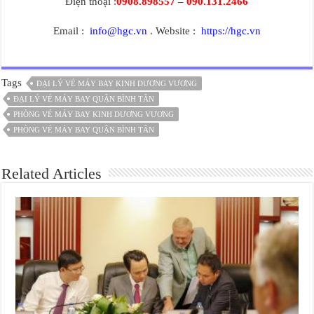
Điện thoại :
0908.898557 – 090.131.2466
Email :
info@hgc.vn
. Website :
https://hgc.vn
Tags
ĐẠI LÝ VÉ MÁY BAY KINH DƯƠNG VƯƠNG
ĐẠI LÝ VÉ MÁY BAY QUẬN BÌNH TÂN
PHÒNG VÉ MÁY BAY KINH DƯƠNG VƯƠNG
PHÒNG VÉ MÁY BAY QUẬN BÌNH TÂN
Related Articles