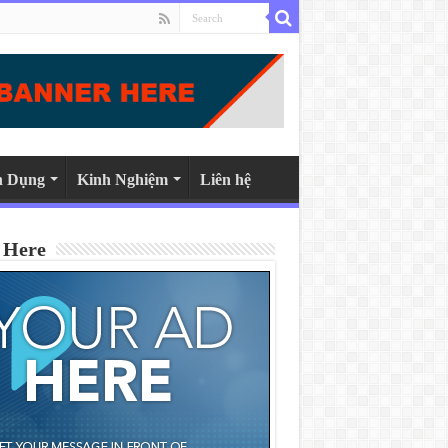
n Dụng
Kinh Nghiệm
Liên hệ
 Here