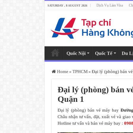
Dịch Vụ Làm Visa
Ch
SATURDAY , 8 AUGUST 2026
Quốc Nội
Quốc Tế
Du L
Home
»
TPHCM
»
Đại lý (phòng) bán v
Đại lý (phòng) bán 
Quận 1
Đại lý (phòng) bán vé máy bay
Đường
Châu nhận tư vấn, đặt, xuất vé và giao
Hotline tư vấn và bán vé máy bay :
090