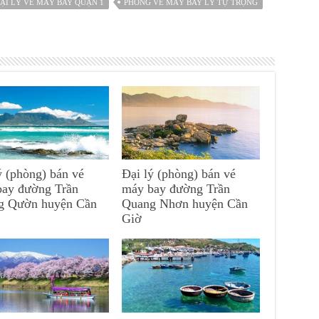
ẠI LÝ VÉ MÁY BAY QUẬN 1
PHÒNG VÉ MÁY BAY LÝ TỰ TRỌNG
ý (phòng) bán vé
Đại lý (phòng) bán vé
bay đường Trần
máy bay đường Trần
g Qườn huyện Cần
Quang Nhơn huyện Cần
Giờ