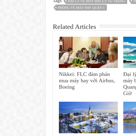
Tags
ĐẠI LÝ VÉ MÁY BAY LÝ TỰ TRỌNG
Đ
PHÒNG VÉ MÁY BAY QUẬN 1
Related Articles
Nikkei: FLC đàm phán
Đại l
mua máy bay với Airbus,
máy 
Boeing
Quan
Giờ