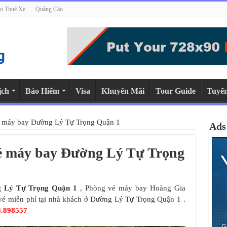
o Thuê Xe
Quảng Cáo
ịch
Bảo Hiểm
Visa
Khuyến Mãi
Tour Guide
Tuyể
é máy bay Đường Lý Tự Trọng Quận 1
Ads
vé máy bay Đường Lý Tự Trọng
 Lý Tự Trọng Quận 1
, Phòng vé máy bay Hoàng Gia
 vé miễn phí tại nhà khách ở Đường Lý Tự Trọng Quận 1 .
8.898557