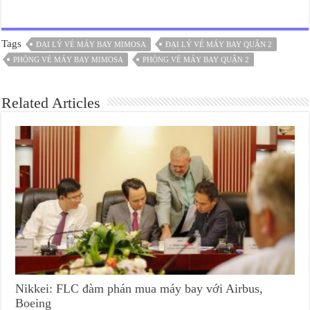
Tags
ĐẠI LÝ VÉ MÁY BAY MIMOSA
ĐẠI LÝ VÉ MÁY BAY QUẬN 2
PHÒNG VÉ MÁY BAY MIMOSA
PHÒNG VÉ MÁY BAY QUẬN 2
Related Articles
Nikkei: FLC đàm phán mua máy bay với Airbus,
Boeing