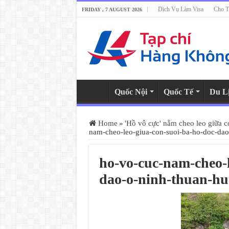
Dịch Vụ Làm Visa
Cho T
FRIDAY , 7 AUGUST 2026
Quốc Nội
Quốc Tế
Du L
Home
»
'Hồ vô cực' nằm cheo leo giữa 
nam-cheo-leo-giua-con-suoi-ba-ho-doc-dao
ho-vo-cuc-nam-cheo-l
dao-o-ninh-thuan-hu