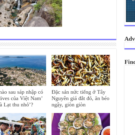
Adv
Fin
nào sau sáp nhập có
Đặc sản nức tiếng ở Tây
ives của Việt Nam’
Nguyên giá đắt đỏ, ăn béo
à Lạt thu nhỏ’?
ngậy, giòn giòn