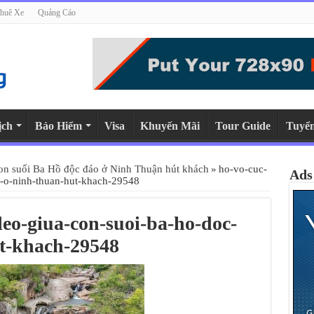
huê Xe
Quảng Cáo
ịch
Bảo Hiểm
Visa
Khuyến Mãi
Tour Guide
Tuyể
con suối Ba Hồ độc đáo ở Ninh Thuận hút khách
»
ho-vo-cuc-
Ads
-o-ninh-thuan-hut-khach-29548
eo-giua-con-suoi-ba-ho-doc-
t-khach-29548