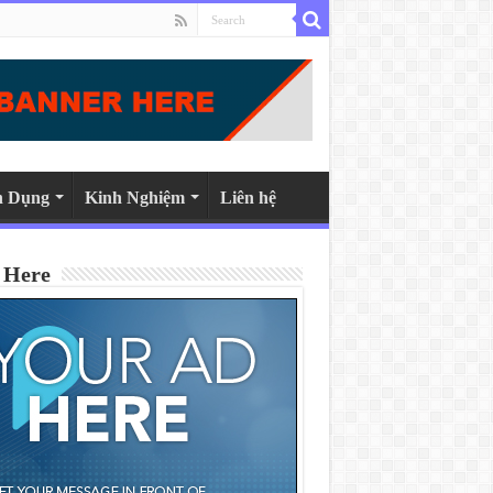
n Dụng
Kinh Nghiệm
Liên hệ
 Here