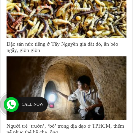
Đặc sản nức tiếng ở Tây Nguyên giá đắt đỏ, ăn béo
ngậy, giòn giòn
CALL NOW
Người trẻ ‘trườn’, ‘bò’ trong địa đạo ở TPHCM, thêm
nể phục thế hệ cha, ông