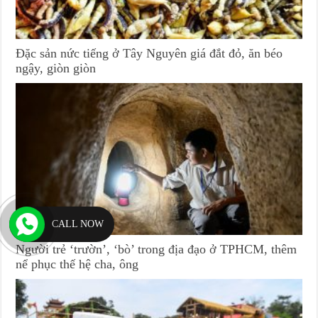
Đặc sản nức tiếng ở Tây Nguyên giá đắt đỏ, ăn béo
ngậy, giòn giòn
CALL NOW
Người trẻ ‘trườn’, ‘bò’ trong địa đạo ở TPHCM, thêm
nể phục thế hệ cha, ông