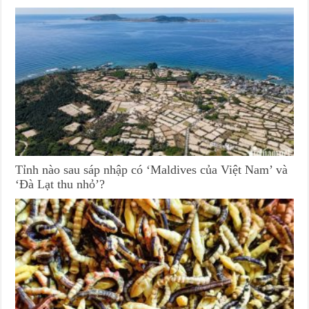
Tỉnh nào sau sáp nhập có ‘Maldives của Việt Nam’ và
‘Đà Lạt thu nhỏ’?