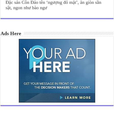
Đặc sản Côn Đảo tên ‘ngượng đỏ mặt’, ăn giòn sần
sật, ngon như bào ngư
Ads Here