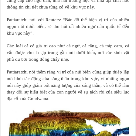
cung cấp cho ngư dân, nhà hải dương học và nhà địa chất học
thông tin chi tiết chưa từng có về khu vực này.
Pattiaratchi nói với Reuters: “Bản đồ thể hiện vị trí của nhiều
ngọn núi dưới biển, sẽ thu hút rất nhiều ngư dân quốc tế đến
khu vực này”.
Các loài cá có giá trị cao như cá ngừ, cá răng, cá tráp cam, cá
vẩu được cho là tập trung gần núi dưới biển, nơi các sinh vật
phù du bơi trong dòng chảy nhẹ.
Pattiaratchi nói thêm rằng vị trí của núi biển cũng giúp thiếp lập
mô hình tác động của sóng thần trong khu vực, vì những ngọn
núi này giúp giảm bớt năng lượng của sóng thần, và có thể làm
thay đổi sự hiểu biết của con người về sự tách rời của siêu lục
địa cổ xưa Gondwana.