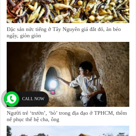
Đặc sản nức tiếng ở Tây Nguyên giá đắt đỏ, ăn béo
ngậy, giòn giòn
CALL NOW
Người trẻ ‘trườn’, ‘bò’ trong địa đạo ở TPHCM, thêm
nể phục thế hệ cha, ông