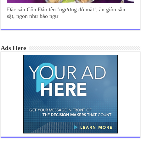
Đặc sản Côn Đảo tên ‘ngượng đỏ mặt’, ăn giòn sần
sật, ngon như bào ngư
Ads Here