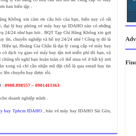
n ban biên tập .
ng Không xin cảm ơn câu hỏi của bạn, hiện nay có rất
ty, đại lý hay phòng vé máy bay tại IDAHO nào có những
 vụ 24/24 như bạn hỏi . BQT Tạp Chí Hàng Không xin gợi
Adv
y tín, chuyên nghiệp và hỗ trợ 24/24 nhé ! Công ty đó là
Hiện tại, Hoàng Gia Châu là đại lý cung cấp vé máy bay
 có dịch vụ giao vé máy bay tận nơi miễn phí đó bạn, và
ì chúng tôi nghĩ bạn hoàn toàn có thể mua vé ở bất kỳ nơi
Fin
án xong và chỉ cần nhận mã đặt chỗ là qua email hay tin
ục lên chuyến bay được rồi.
 :
0908.898557 – 0901413363
 cho doanh nghiệp mình .
áy bay Tphcm IDAHO
, bán vé máy bay IDAHO Sài Gòn,