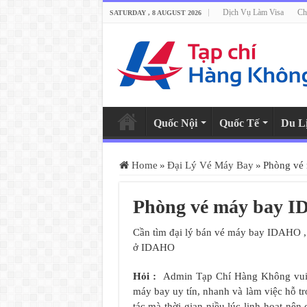
Dịch Vụ Làm Visa
Ch
SATURDAY , 8 AUGUST 2026
Quốc Nội
Quốc Tế
Du L
Home
»
Đại Lý Vé Máy Bay
»
Phòng vé
Phòng vé máy bay 
Cần tìm đại lý bán vé máy bay IDAHO 
ở IDAHO
Hỏi :
Admin Tạp Chí Hàng Không vui l
máy bay uy tín, nhanh và làm việc hỗ t
tác mà thời gian niều lúc linh hoạt nê