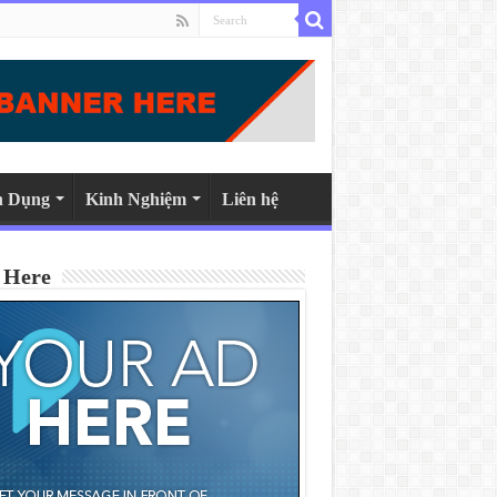
n Dụng
Kinh Nghiệm
Liên hệ
 Here