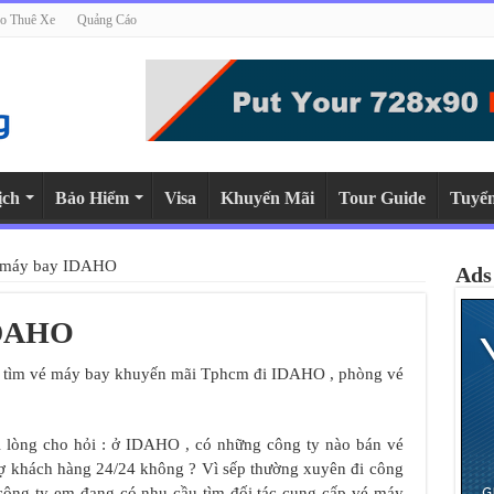
o Thuê Xe
Quảng Cáo
ịch
Bảo Hiểm
Visa
Khuyến Mãi
Tour Guide
Tuyể
 máy bay IDAHO
Ads
IDAHO
, tìm vé máy bay khuyến mãi Tphcm đi IDAHO , phòng vé
òng cho hỏi : ở IDAHO , có những công ty nào bán vé
rợ khách hàng 24/24 không ? Vì sếp thường xuyên đi công
n công ty em đang có nhu cầu tìm đối tác cung cấp vé máy