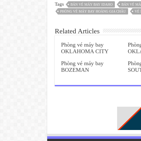
Tags
BÁN VÉ MÁY BAY IDAHO
BÁN VÉ MÁ
PHÒNG VÉ MÁY BAY HOÀNG GIA CHÂU
VÉ 
Related Articles
Phòng vé máy bay
Phòn
OKLAHOMA CITY
OKL
Phòng vé máy bay
Phòn
BOZEMAN
SOU