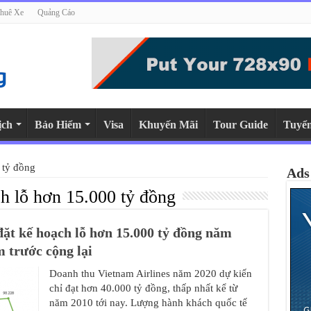
huê Xe
Quảng Cáo
ịch
Bảo Hiểm
Visa
Khuyến Mãi
Tour Guide
Tuyể
 tỷ đồng
Ads
ch lỗ hơn 15.000 tỷ đồng
đặt kế hoạch lỗ hơn 15.000 tỷ đồng năm
m trước cộng lại
Doanh thu Vietnam Airlines năm 2020 dự kiến
chỉ đạt hơn 40.000 tỷ đồng, thấp nhất kể từ
năm 2010 tới nay. Lượng hành khách quốc tế