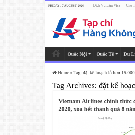
Dịch Vụ Làm Visa
Cho T
FRIDAY , 7 AUGUST 2026
Quốc Nội
Quốc Tế
Du L
Home
»
Tag:
đặt kế hoạch lỗ hơn 15.000
Tag Archives:
đặt kế hoạ
Vietnam Airlines chính thức 
2020, xóa hết thành quả 8 nă