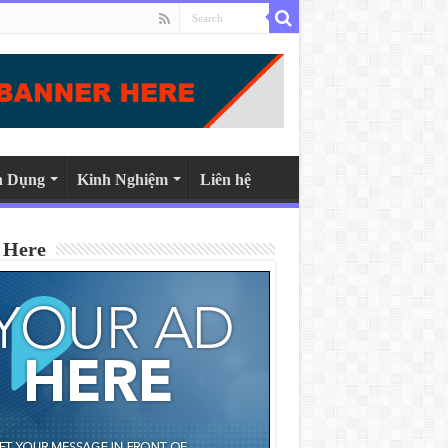
n Dụng
Kinh Nghiệm
Liên hệ
 Here