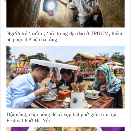
Người trẻ ‘trườn’, ‘bò’ trong địa đạo ở TPHCM, thêm
nể phục thế hệ cha, ông
Đội nắng, chịu nóng để xì xụp bát phở giữa trưa tại
Festival Phở Hà Nội