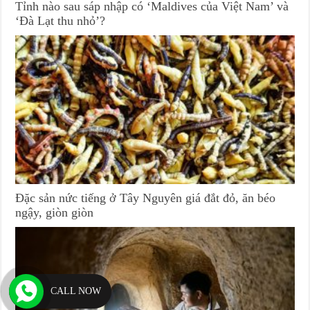
Tỉnh nào sau sáp nhập có ‘Maldives của Việt Nam’ và
‘Đà Lạt thu nhỏ’?
Đặc sản nức tiếng ở Tây Nguyên giá đắt đỏ, ăn béo
ngậy, giòn giòn
CALL NOW