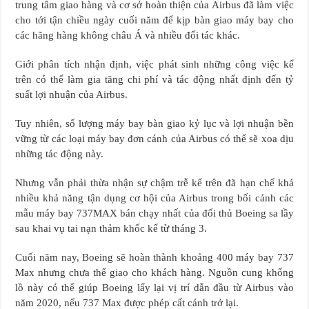
trung tâm giao hàng và cơ sở hoàn thiện của Airbus đã làm việc
cho tới tận chiều ngày cuối năm để kịp bàn giao máy bay cho
các hãng hàng không châu Á và nhiều đối tác khác.
Giới phân tích nhận định, việc phát sinh những công việc kể
trên có thể làm gia tăng chi phí và tác động nhất định đến tỷ
suất lợi nhuận của Airbus.
Tuy nhiên, số lượng máy bay bàn giao kỷ lục và lợi nhuận bền
vững từ các loại máy bay đơn cánh của Airbus có thể sẽ xoa dịu
những tác động này.
Nhưng vẫn phải thừa nhận sự chậm trễ kể trên đã hạn chế khá
nhiều khả năng tận dụng cơ hội của Airbus trong bối cảnh các
mẫu máy bay 737MAX bán chạy nhất của đối thủ Boeing sa lầy
sau khai vụ tai nạn thảm khốc kể từ tháng 3.
Cuối năm nay, Boeing sẽ hoàn thành khoảng 400 máy bay 737
Max nhưng chưa thể giao cho khách hàng. Nguồn cung khổng
lồ này có thể giúp Boeing lấy lại vị trí dẫn đầu từ Airbus vào
năm 2020, nếu 737 Max được phép cất cánh trở lại.