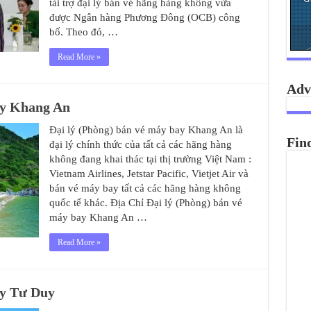
tài trợ đại lý bán vé hãng hàng không vừa
được Ngân hàng Phương Đông (OCB) công
bố. Theo đó, …
Read More »
Adv
ay Khang An
Đại lý (Phòng) bán vé máy bay Khang An là
Fin
đại lý chính thức của tất cả các hãng hàng
không đang khai thác tại thị trường Việt Nam :
Vietnam Airlines, Jetstar Pacific, Vietjet Air và
bán vé máy bay tất cả các hãng hàng không
quốc tế khác. Địa Chỉ Đại lý (Phòng) bán vé
máy bay Khang An …
Read More »
ay Tư Duy