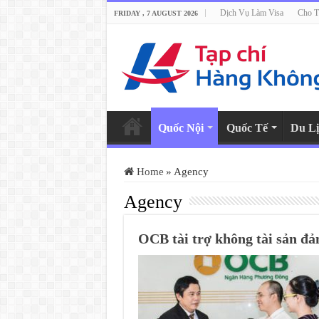
Dịch Vụ Làm Visa
Cho T
FRIDAY , 7 AUGUST 2026
Quốc Nội
Quốc Tế
Du Lị
Home
»
Agency
Agency
OCB tài trợ không tài sản đả