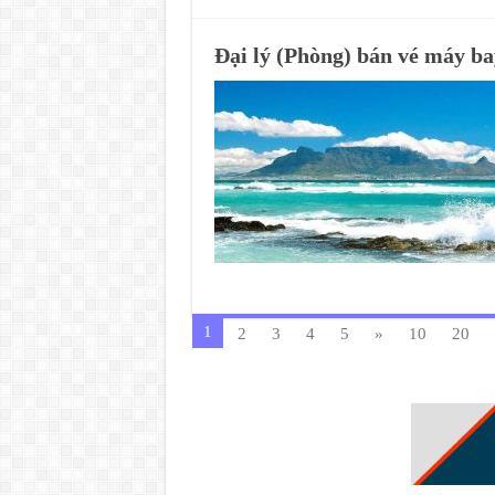
Đại lý (Phòng) bán vé máy ba
1
2
3
4
5
»
10
20