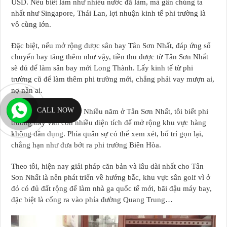
USD. Nếu biết làm như nhiều nước đã làm, mà gần chúng ta
nhất như Singapore, Thái Lan, lợi nhuận kinh tế phi trường là
vô cùng lớn.
Đặc biệt, nếu mở rộng được sân bay Tân Sơn Nhất, đáp ứng số
chuyến bay tăng thêm như vậy, tiền thu được từ Tân Sơn Nhất
sẽ đủ để làm sân bay mới Long Thành. Lấy kinh tế từ phi
trường cũ để làm thêm phi trường mới, chẳng phải vay mượn ai,
nợ nần ai.
CALL NOW
– Ông Lê Trọng Sành: Nhiều năm ở Tân Sơn Nhất, tôi biết phi
trường này vẫn còn nhiều diện tích để mở rộng khu vực hàng
không dân dụng. Phía quân sự có thể xem xét, bố trí gọn lại,
chẳng hạn như đưa bớt ra phi trường Biên Hòa.
Theo tôi, hiện nay giải pháp căn bản và lâu dài nhất cho Tân
Sơn Nhất là nên phát triển về hướng bắc, khu vực sân golf vì ở
đó có đủ đất rộng để làm nhà ga quốc tế mới, bãi đậu máy bay,
đặc biệt là cổng ra vào phía đường Quang Trung…