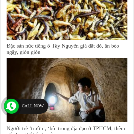
Đặc sản nức tiếng ở Tây Nguyên giá đắt đỏ, ăn béo
ngậy, giòn giòn
CALL NOW
Người trẻ ‘trườn’, ‘bò’ trong địa đạo ở TPHCM, thêm