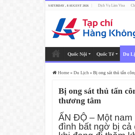
Dịch Vụ Làm Visa
Ch
SATURDAY , 8 AUGUST 2026
Quốc Nội
Quốc Tế
Du Lị
Home
»
Du Lịch
»
Bị ong sát thủ tấn cô
Bị ong sát thủ tấn c
thương tâm
ẤN ĐỘ – Một nam d
đình bất ngờ bị cả