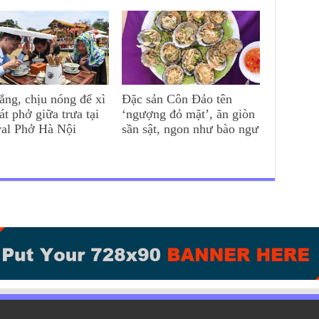
ắng, chịu nóng để xì
Đặc sản Côn Đảo tên
át phở giữa trưa tại
‘ngượng đỏ mặt’, ăn giòn
val Phở Hà Nội
sần sật, ngon như bào ngư