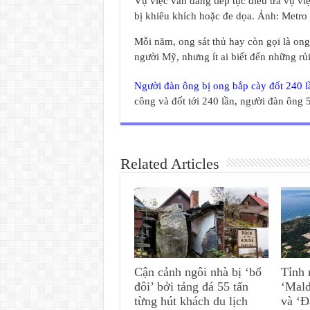
Vụ việc vẫn đang tiếp tục điều tra vụ vi
bị khiêu khích hoặc đe dọa. Ảnh: Metro
Mỗi năm, ong sát thủ hay còn gọi là ong
người Mỹ, nhưng ít ai biết đến những rủi
Người đàn ông bị ong bắp cày đốt 240 l
công và đốt tới 240 lần, người đàn ông 
Related Articles
Cận cảnh ngôi nhà bị ‘bổ
Tỉnh 
đôi’ bởi tảng đá 55 tấn
‘Mald
từng hút khách du lịch
và ‘Đ