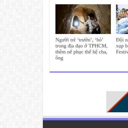
Người trẻ ‘trườn’, ‘bò’
Đội n
trong địa đạo ở TPHCM,
xụp b
thêm nể phục thế hệ cha,
Festi
ông