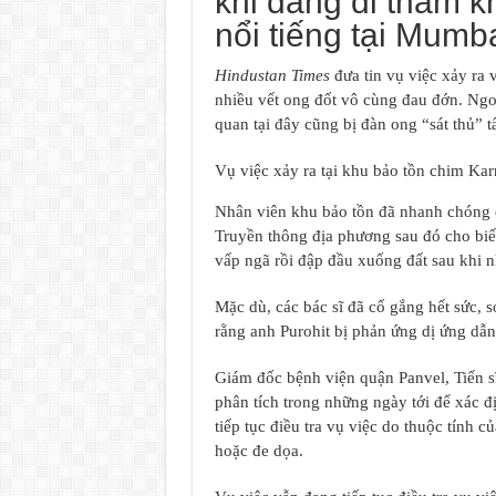
khi đang đi thăm k
nổi tiếng tại Mumba
Hindustan Times
đưa tin vụ việc xảy ra
nhiều vết ong đốt vô cùng đau đớn. Ngoà
quan tại đây cũng bị đàn ong “sát thủ” t
Vụ việc xảy ra tại khu bảo tồn chim Kar
Nhân viên khu bảo tồn đã nhanh chóng c
Truyền thông địa phương sau đó cho biết
vấp ngã rồi đập đầu xuống đất sau khi n
Mặc dù, các bác sĩ đã cố gắng hết sức, 
rằng anh Purohit bị phản ứng dị ứng dẫ
Giám đốc bệnh viện quận Panvel, Tiến s
phân tích trong những ngày tới để xác 
tiếp tục điều tra vụ việc do thuộc tính c
hoặc đe dọa.