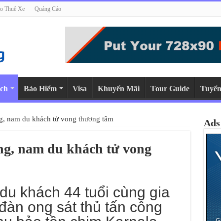
o Thuê Xe
Quảng Cáo
ch
Bảo Hiểm
Visa
Khuyến Mãi
Tour Guide
Tuyển
ng, nam du khách tử vong thương tâm
Ads
ông, nam du khách tử vong
u khách 44 tuổi cùng gia
 đàn ong sát thủ tấn công