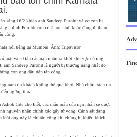
hu bảo tồn chim Karnala
i.
 vào sáng 16/2 khiến anh Sandeep Purohit và vợ con bị
i gia đình Purohit còn có 7 học sinh khác đang đi tham
ấn công.
Adv
nala nổi tiếng tại Mumbai. Ảnh: Tripavisor
ó mặt và sơ tán các nạn nhân ra khỏi khu vực có ong.
Fin
, anh Sandeep Purohit là người bị thương nặng nhất do
hững con ong đầu tiên tấn công.
song nam du khách không thể qua khỏi. Nhà chức trách tin
n đến ngừng tim.
ĩ Ashok Gite cho biết, các mẫu máu của nạn nhân sẽ được
định nguyên nhân chính xác gây tử vong. Cảnh sát đang
ủa loài ong này là chỉ tấn công khi chúng bị khiêu khích