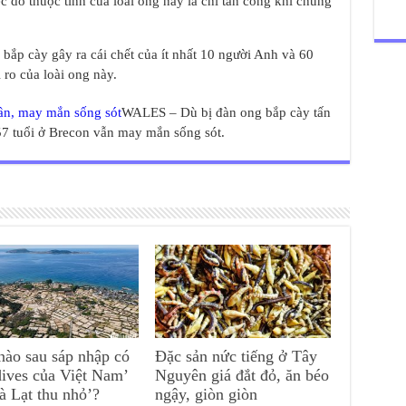
ệc do thuộc tính của loài ong này là chỉ tấn công khi chúng
 bắp cày gây ra cái chết của ít nhất 10 người Anh và 60
 ro của loài ong này.
ần, may mắn sống sót
WALES – Dù bị đàn ong bắp cày tấn
57 tuổi ở Brecon vẫn may mắn sống sót.
nào sau sáp nhập có
Đặc sản nức tiếng ở Tây
ives của Việt Nam’
Nguyên giá đắt đỏ, ăn béo
à Lạt thu nhỏ’?
ngậy, giòn giòn