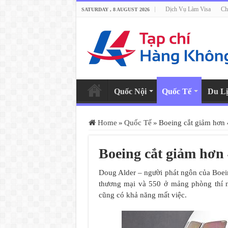
Dịch Vụ Làm Visa
Ch
SATURDAY , 8 AUGUST 2026
Quốc Nội
Quốc Tế
Du Lị
Home
»
Quốc Tế
»
Boeing cắt giảm hơn 
Boeing cắt giảm hơn 
Doug Alder – người phát ngôn của Boei
thương mại và 550 ở mảng phòng thí n
cũng có khả năng mất việc.