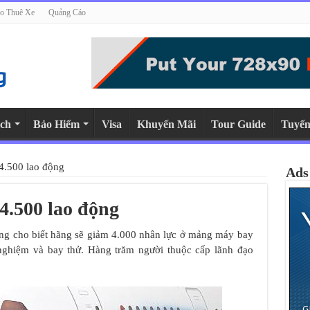
o Thuê Xe
Quảng Cáo
ch
Bảo Hiểm
Visa
Khuyến Mãi
Tour Guide
Tuyển
4.500 lao động
Ads
4.500 lao động
ng cho biết hãng sẽ giảm 4.000 nhân lực ở mảng máy bay
ghiệm và bay thử. Hàng trăm người thuộc cấp lãnh đạo