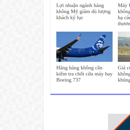
Lợi nhuận ngành hàng
Máy b
không Mỹ giảm dù lượng
không
khách kỷ lục
hạ cá
thươ
Hãng hàng không cần
Giá c
kiểm tra chốt cửa máy bay
không
Boeing 737
khủn