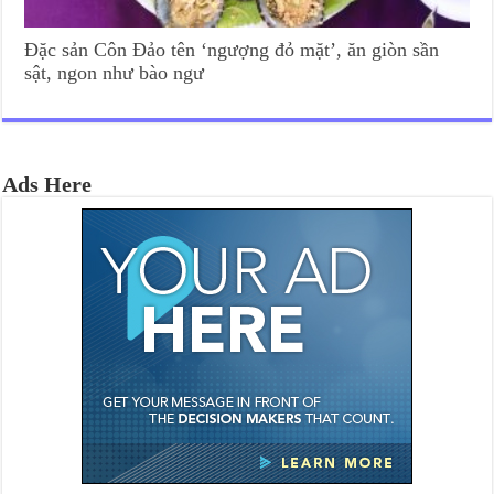
Đặc sản Côn Đảo tên ‘ngượng đỏ mặt’, ăn giòn sần
sật, ngon như bào ngư
Ads Here