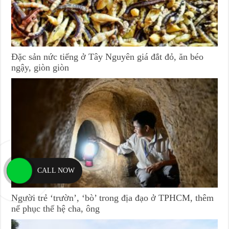
Đặc sản nức tiếng ở Tây Nguyên giá đắt đỏ, ăn béo
ngậy, giòn giòn
CALL NOW
Người trẻ ‘trườn’, ‘bò’ trong địa đạo ở TPHCM, thêm
nể phục thế hệ cha, ông