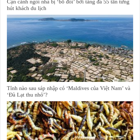
Cận cảnh ngôi nhà bị ‘bổ đôi’ bởi tảng đá 55 tấn từng
hút khách du lịch
Tỉnh nào sau sáp nhập có ‘Maldives của Việt Nam’ và
‘Đà Lạt thu nhỏ’?