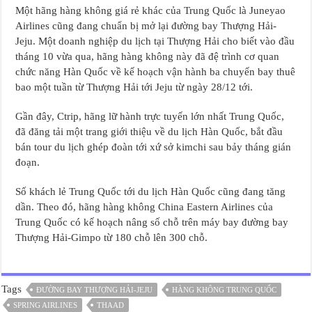
Một hãng hàng không giá rẻ khác của Trung Quốc là Juneyao
Airlines cũng đang chuẩn bị mở lại đường bay Thượng Hải-
Jeju. Một doanh nghiệp du lịch tại Thượng Hải cho biết vào đầu
tháng 10 vừa qua, hãng hàng không này đã đệ trình cơ quan
chức năng Hàn Quốc về kế hoạch vận hành ba chuyến bay thuê
bao một tuần từ Thượng Hải tới Jeju từ ngày 28/12 tới.
Gần đây, Ctrip, hãng lữ hành trực tuyến lớn nhất Trung Quốc,
đã đăng tải một trang giới thiệu về du lịch Hàn Quốc, bắt đầu
bán tour du lịch ghép đoàn tới xứ sở kimchi sau bảy tháng gián
đoạn.
Số khách lẻ Trung Quốc tới du lịch Hàn Quốc cũng đang tăng
dần. Theo đó, hãng hàng không China Eastern Airlines của
Trung Quốc có kế hoạch nâng số chỗ trên máy bay đường bay
Thượng Hải-Gimpo từ 180 chỗ lên 300 chỗ.
Tags
ĐƯỜNG BAY THƯỢNG HẢI-JEJU
HÀNG KHÔNG TRUNG QUỐC
SPRING AIRLINES
THAAD