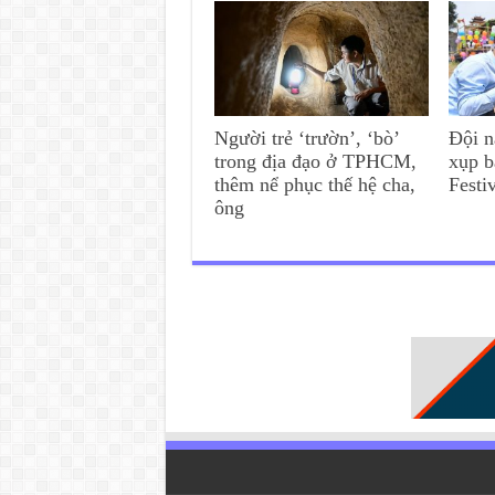
Người trẻ ‘trườn’, ‘bò’
Đội n
trong địa đạo ở TPHCM,
xụp b
thêm nể phục thế hệ cha,
Festi
ông