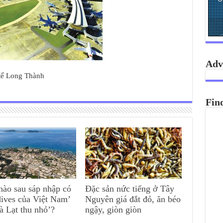
Adv
tế Long Thành
Fin
nào sau sáp nhập có
Đặc sản nức tiếng ở Tây
ives của Việt Nam’
Nguyên giá đắt đỏ, ăn béo
à Lạt thu nhỏ’?
ngậy, giòn giòn