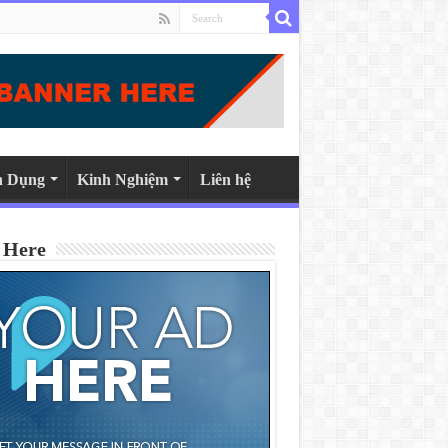
n Dụng
Kinh Nghiệm
Liên hệ
 Here