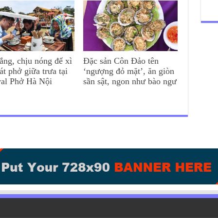
ắng, chịu nóng để xì
Đặc sản Côn Đảo tên
át phở giữa trưa tại
‘ngượng đỏ mặt’, ăn giòn
val Phở Hà Nội
sần sật, ngon như bào ngư