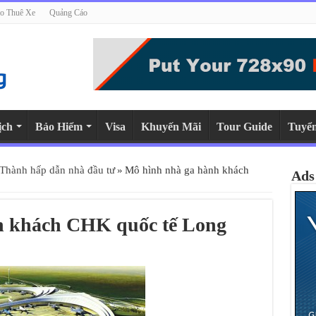
o Thuê Xe
Quảng Cáo
ịch
Bảo Hiểm
Visa
Khuyến Mãi
Tour Guide
Tuyể
Thành hấp dẫn nhà đầu tư
»
Mô hình nhà ga hành khách
Ads
h khách CHK quốc tế Long