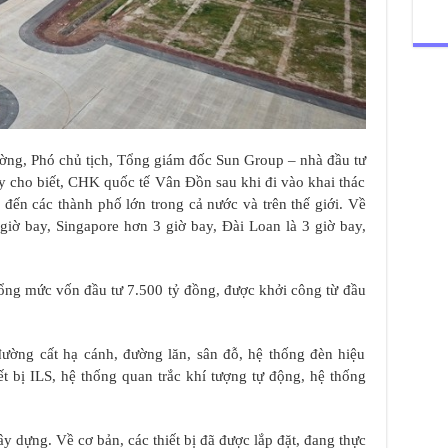
ng, Phó chủ tịch, Tổng giám đốc Sun Group – nhà đầu tư
ày cho biết, CHK quốc tế Vân Đồn sau khi đi vào khai thác
đến các thành phố lớn trong cả nước và trên thế giới. Về
 giờ bay, Singapore hơn 3 giờ bay, Đài Loan là 3 giờ bay,
ng mức vốn đầu tư 7.500 tỷ đồng, được khởi công từ đầu
ờng cất hạ cánh, đường lăn, sân đỗ, hệ thống đèn hiệu
ết bị ILS, hệ thống quan trắc khí tượng tự động, hệ thống
 dựng. Về cơ bản, các thiết bị đã được lắp đặt, đang thực