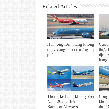
Related Articles
Hai “ông lớn” hàng không
Cục 
ngày càng bành trướng thị
thực 
phần
định 
hàng
Thống kê hàng không Việt
Công 
Nam 2023: Biến số
không
Bamboo Airways
thu 1