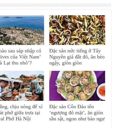
nào sau sáp nhập có
Đặc sản nức tiếng ở Tây
ives của Việt Nam’
Nguyên giá đắt đỏ, ăn béo
à Lạt thu nhỏ’?
ngậy, giòn giòn
ắng, chịu nóng để xì
Đặc sản Côn Đảo tên
át phở giữa trưa tại
‘ngượng đỏ mặt’, ăn giòn
val Phở Hà Nội
sần sật, ngon như bào ngư