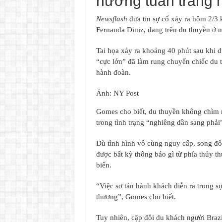
hưởng tuần trăng 
Newsflash
đưa tin sự cố xảy ra hôm 2/3 
Fernanda Diniz, đang trên du thuyền ở n
Tai họa xảy ra khoảng 40 phút sau khi 
“cực lớn” đã làm rung chuyển chiếc du 
hành đoàn.
Ảnh: NY Post
Gomes cho biết, du thuyền không chìm n
trong tình trạng “nghiêng dần sang phải
Dù tình hình vô cùng nguy cấp, song đ
được bất kỳ thông báo gì từ phía thủy 
biển.
“Việc sơ tán hành khách diễn ra trong sự
thương”, Gomes cho biết.
Tuy nhiên, cặp đôi du khách người Braz