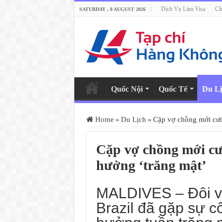
Dịch Vụ Làm Visa
Ch
SATURDAY , 8 AUGUST 2026
Quốc Nội
Quốc Tế
Du Lị
Home
»
Du Lịch
»
Cặp vợ chồng mới cưới
Cặp vợ chồng mới cướ
hưởng ‘trăng mật’
MALDIVES – Đôi v
Brazil đã gặp sự c