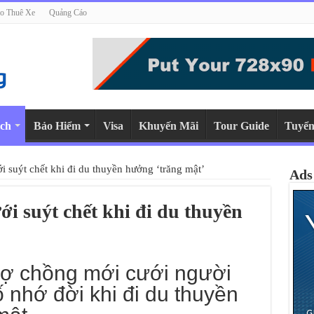
o Thuê Xe
Quảng Cáo
ch
Bảo Hiểm
Visa
Khuyến Mãi
Tour Guide
Tuyển
 suýt chết khi đi du thuyền hưởng ‘trăng mật’
Ads
i suýt chết khi đi du thuyền
ợ chồng mới cưới người
ố nhớ đời khi đi du thuyền