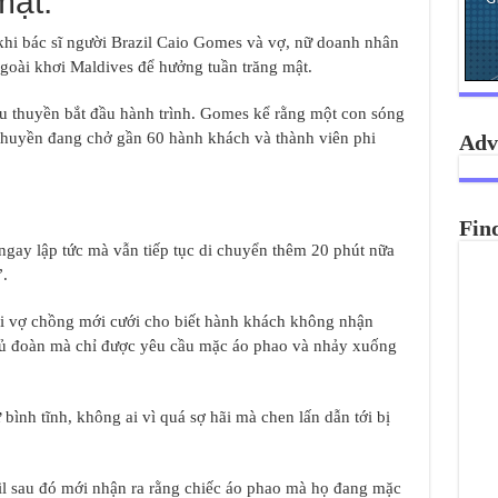
mật.
khi bác sĩ người Brazil Caio Gomes và vợ, nữ doanh nhân
goài khơi Maldives để hưởng tuần trăng mật.
du thuyền bắt đầu hành trình. Gomes kể rằng một con sóng
thuyền đang chở gần 60 hành khách và thành viên phi
Adv
Fin
gay lập tức mà vẫn tiếp tục di chuyển thêm 20 phút nữa
”.
ôi vợ chồng mới cưới cho biết hành khách không nhận
thủ đoàn mà chỉ được yêu cầu mặc áo phao và nhảy xuống
 bình tĩnh, không ai vì quá sợ hãi mà chen lấn dẫn tới bị
il sau đó mới nhận ra rằng chiếc áo phao mà họ đang mặc