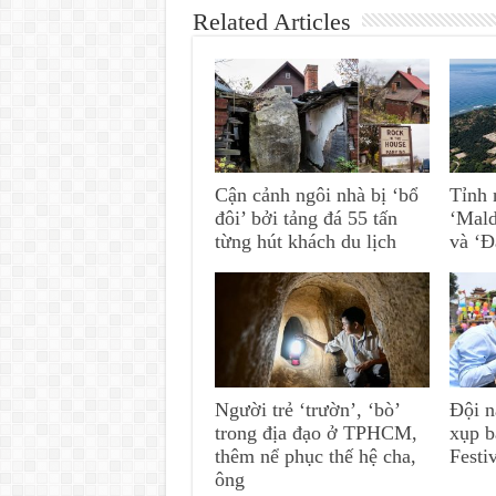
Related Articles
Cận cảnh ngôi nhà bị ‘bổ
Tỉnh 
đôi’ bởi tảng đá 55 tấn
‘Mald
từng hút khách du lịch
và ‘Đ
Người trẻ ‘trườn’, ‘bò’
Đội n
trong địa đạo ở TPHCM,
xụp b
thêm nể phục thế hệ cha,
Festi
ông