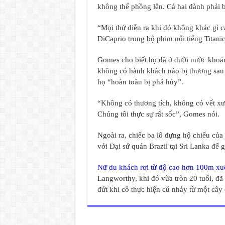
không thể phồng lên. Cả hai đành phải b
“Mọi thứ diễn ra khi đó không khác gì c
DiCaprio trong bộ phim nổi tiếng Titanic
Gomes cho biết họ đã ở dưới nước khoản
không có hành khách nào bị thương sau 
họ “hoàn toàn bị phá hủy”.
“Không có thương tích, không có vết xư
Chúng tôi thực sự rất sốc”, Gomes nói.
Ngoài ra, chiếc ba lô đựng hộ chiếu của 
với Đại sứ quán Brazil tại Sri Lanka để 
Nữ du khách rơi từ độ cao hơn 100m xu
Langworthy, khi đó vừa tròn 20 tuổi, đã
đứt khi cô thực hiện cú nhảy từ một cây 