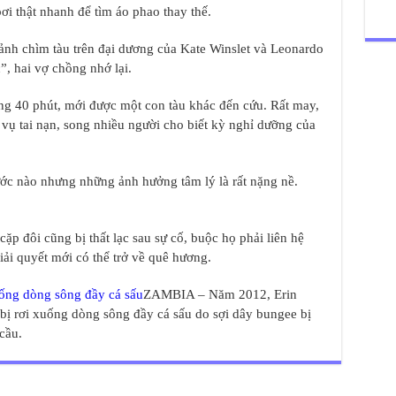
ơi thật nhanh để tìm áo phao thay thế.
ảnh chìm tàu ​​trên đại dương của Kate Winslet và Leonardo
”, hai vợ chồng nhớ lại.
g 40 phút, mới được một con tàu khác đến cứu. Rất may,
vụ tai nạn, song nhiều người cho biết kỳ nghỉ dưỡng của
ớc nào nhưng những ảnh hưởng tâm lý là rất nặng nề.
cặp đôi cũng bị thất lạc sau sự cố, buộc họ phải liên hệ
giải quyết mới có thể trở về quê hương.
ống dòng sông đầy cá sấu
ZAMBIA – Năm 2012, Erin
 bị rơi xuống dòng sông đầy cá sấu do sợi dây bungee bị
cầu.