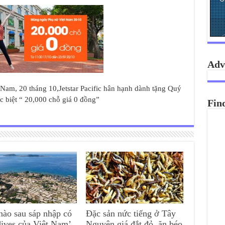
Adv
am, 20 tháng 10,Jetstar Pacific hân hạnh dành tặng Quý
 biệt “ 20,000 chỗ giá 0 đồng”
Fin
nào sau sáp nhập có
Đặc sản nức tiếng ở Tây
ives của Việt Nam’
Nguyên giá đắt đỏ, ăn béo