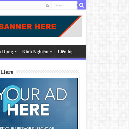
n Dụng
Kinh Nghiệm
Liên hệ
 Here