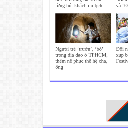
từng hút khách du lịch
và ‘Đ
Người trẻ ‘trườn’, ‘bò’
Đội n
trong địa đạo ở TPHCM,
xụp b
thêm nể phục thế hệ cha,
Festi
ông