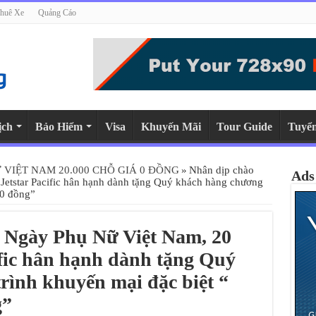
huê Xe
Quảng Cáo
ịch
Bảo Hiểm
Visa
Khuyến Mãi
Tour Guide
Tuyể
IỆT NAM 20.000 CHỖ GIÁ 0 ĐỒNG
»
Nhân dịp chào
Ads
etstar Pacific hân hạnh dành tặng Quý khách hàng chương
 0 đồng”
 Ngày Phụ Nữ Việt Nam, 20
ific hân hạnh dành tặng Quý
rình khuyến mại đặc biệt “
g”