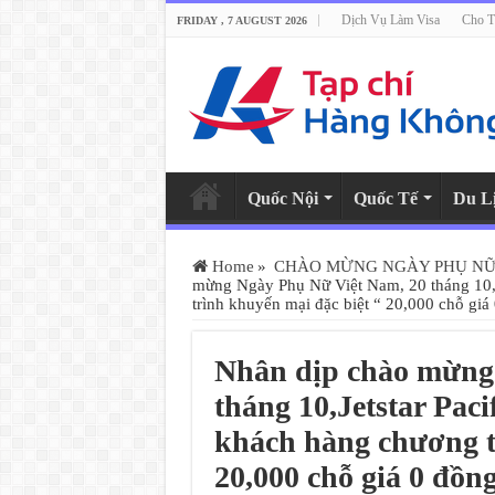
Dịch Vụ Làm Visa
Cho T
FRIDAY , 7 AUGUST 2026
Quốc Nội
Quốc Tế
Du L
Home
»
CHÀO MỪNG NGÀY PHỤ NỮ V
mừng Ngày Phụ Nữ Việt Nam, 20 tháng 10,J
trình khuyến mại đặc biệt “ 20,000 chỗ giá
Nhân dịp chào mừng
tháng 10,Jetstar Pac
khách hàng chương t
20,000 chỗ giá 0 đồn