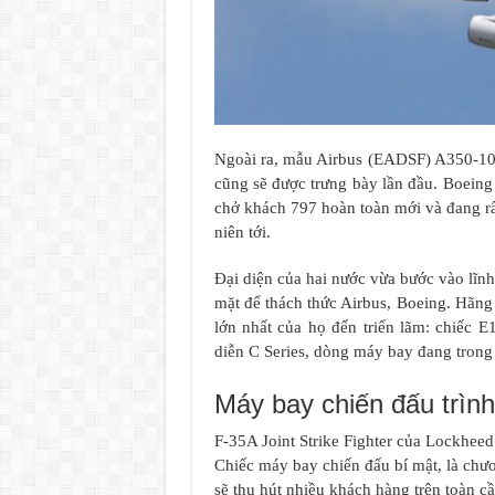
Ngoài ra, mẫu Airbus (EADSF) A350-100
cũng sẽ được trưng bày lần đầu. Boeing 
chở khách 797 hoàn toàn mới và đang rất
niên tới.
Đại diện của hai nước vừa bước vào lĩn
mặt để thách thức Airbus, Boeing. Hãn
lớn nhất của họ đến triển lãm: chiếc 
diễn C Series, dòng máy bay đang tron
Máy bay chiến đấu trình
F-35A Joint Strike Fighter của Lockheed
Chiếc máy bay chiến đấu bí mật, là chươ
sẽ thu hút nhiều khách hàng trên toàn cầ