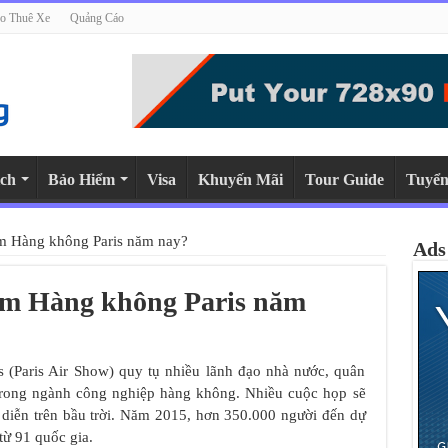
o Thuê Xe
Quảng Cáo
ch
Bảo Hiểm
Visa
Khuyến Mãi
Tour Guide
Tuyển
lãm Hàng không Paris năm nay?
Ads
 lãm Hàng không Paris năm
 (Paris Air Show) quy tụ nhiều lãnh đạo nhà nước, quân
u trong ngành công nghiệp hàng không. Nhiều cuộc họp sẽ
 diễn trên bầu trời. Năm 2015, hơn 350.000 người đến dự
từ 91 quốc gia.