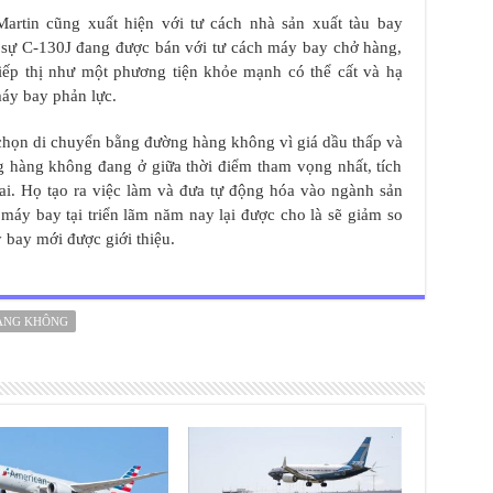
rtin cũng xuất hiện với tư cách nhà sản xuất tàu bay
 sự C-130J đang được bán với tư cách máy bay chở hàng,
iếp thị như một phương tiện khỏe mạnh có thể cất và hạ
áy bay phản lực.
 chọn di chuyển bằng đường hàng không vì giá dầu thấp và
g hàng không đang ở giữa thời điểm tham vọng nhất, tích
hai. Họ tạo ra việc làm và đưa tự động hóa vào ngành sản
máy bay tại triển lãm năm nay lại được cho là sẽ giảm so
 bay mới được giới thiệu.
ÀNG KHÔNG