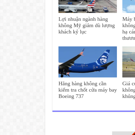
Lợi nhuận ngành hàng
Máy b
không Mỹ giảm dù lượng
không
khách kỷ lục
hạ cá
thươ
Hãng hàng không cần
Giá c
kiểm tra chốt cửa máy bay
không
Boeing 737
khủn