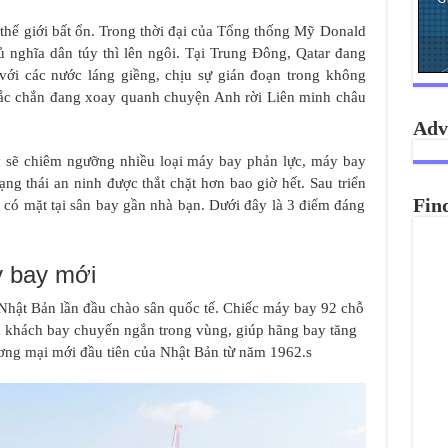
 thế giới bất ổn. Trong thời đại của Tổng thống Mỹ Donald
 nghĩa dân túy thì lên ngôi. Tại Trung Đông, Qatar đang
với các nước láng giềng, chịu sự gián đoạn trong không
hắc chắn đang xoay quanh chuyện Anh rời Liên minh châu
Adv
 sẽ chiêm ngưỡng nhiều loại máy bay phản lực, máy bay
rạng thái an ninh được thắt chặt hơn bao giờ hết. Sau triển
Fin
ẽ có mặt tại sân bay gần nhà bạn. Dưới đây là 3 điểm đáng
y bay mới
Nhật Bản lần đầu chào sân quốc tế. Chiếc máy bay 92 chỗ
h khách bay chuyến ngắn trong vùng, giúp hãng bay tăng
ơng mại mới đầu tiên của Nhật Bản từ năm 1962.s