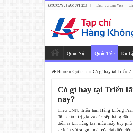
Dịch Vụ Làm Visa
Ch
SATURDAY , 8 AUGUST 2026
Quốc Nội
Quốc Tế
Du Lị
Home
»
Quốc Tế
»
Có gì hay tại Triển 
Có gì hay tại Triển
nay?
Theo CNN, Triển lãm Hàng không Paris
đội, chính trị gia và các sếp hàng đầ
diễn ra khi hàng loạt mẫu máy bay phô
sự kiện với sự góp mặt của đại diện đến 