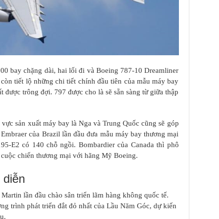
0 bay chặng dài, hai lối đi và Boeing 787-10 Dreamliner
còn tiết lộ những chi tiết chính đầu tiên của mẫu máy bay
 được trông đợi. 797 được cho là sẽ sẵn sàng từ giữa thập
h vực sản xuất máy bay là Nga và Trung Quốc cũng sẽ góp
g Embraer của Brazil lần đầu đưa mẫu máy bay thương mại
E195-E2 có 140 chỗ ngồi. Bombardier của Canada thì phô
g cuộc chiến thương mại với hãng Mỹ Boeing.
 diễn
 Martin lần đầu chào sân triển lãm hàng không quốc tế.
ng trình phát triển đắt đỏ nhất của Lầu Năm Góc, dự kiến
u.