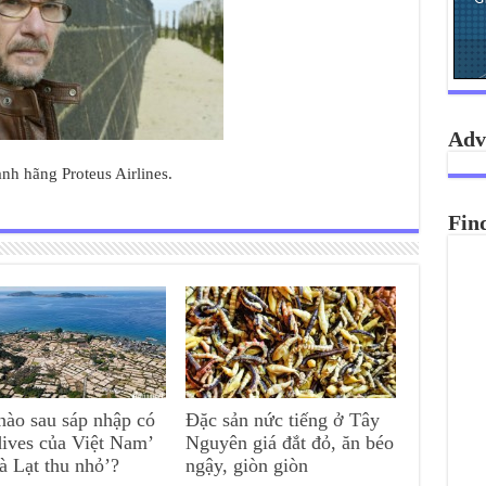
Adv
h hãng Proteus Airlines.
Fin
nào sau sáp nhập có
Đặc sản nức tiếng ở Tây
ives của Việt Nam’
Nguyên giá đắt đỏ, ăn béo
à Lạt thu nhỏ’?
ngậy, giòn giòn