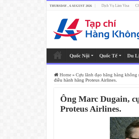
Dịch Vụ Làm Visa
Ch
THURSDAY , 6 AUGUST 2026
Quốc Nội
Quốc Tế
Du L
Home
»
Cựu lãnh đạo hãng hàng không 
điều hành hãng Proteus Airlines.
Ông Marc Dugain, cự
Proteus Airlines.