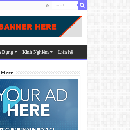
n Dụng
Kinh Nghiệm
Liên hệ
 Here