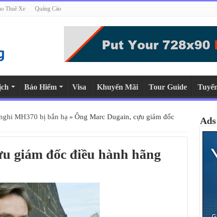
o Thuê Xe
Quảng Cáo
ịch
Bảo Hiểm
Visa
Khuyến Mãi
Tour Guide
Tuyể
nghi MH370 bị bắn hạ
»
Ông Marc Dugain, cựu giám đốc
Ads
u giám đốc điều hành hãng