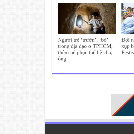
Người trẻ ‘trườn’, ‘bò’
Đội n
trong địa đạo ở TPHCM,
xụp b
thêm nể phục thế hệ cha,
Festi
ông