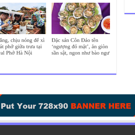
ắng, chịu nóng để xì
Đặc sản Côn Đảo tên
át phở giữa trưa tại
‘ngượng đỏ mặt’, ăn giòn
val Phở Hà Nội
sần sật, ngon như bào ngư