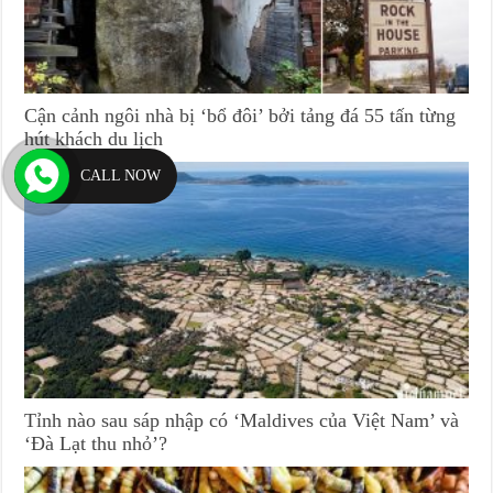
Cận cảnh ngôi nhà bị ‘bổ đôi’ bởi tảng đá 55 tấn từng
hút khách du lịch
CALL NOW
Tỉnh nào sau sáp nhập có ‘Maldives của Việt Nam’ và
‘Đà Lạt thu nhỏ’?