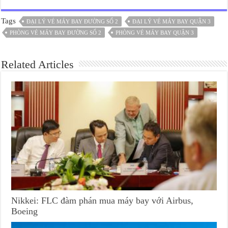
Tags
ĐẠI LÝ VÉ MÁY BAY ĐƯỜNG SỐ 2
ĐẠI LÝ VÉ MÁY BAY QUẬN 3
PHÒNG VÉ MÁY BAY ĐƯỜNG SỐ 2
PHÒNG VÉ MÁY BAY QUẬN 3
Related Articles
Nikkei: FLC đàm phán mua máy bay với Airbus,
Boeing