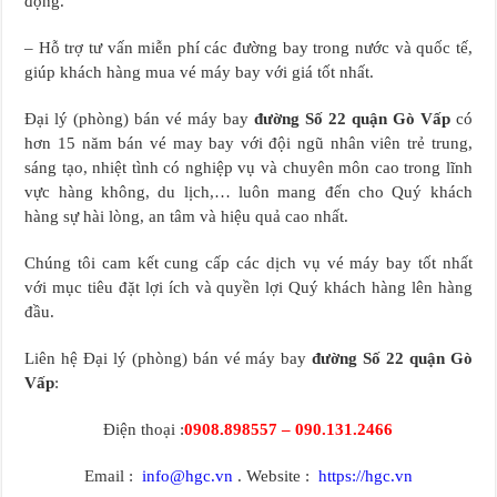
động.
– Hỗ trợ tư vấn miễn phí các đường bay trong nước và quốc tế,
giúp khách hàng mua vé máy bay với giá tốt nhất.
Đại lý (phòng) bán vé máy bay
đường Số 22 quận Gò Vấp
có
hơn 15 năm bán vé may bay với đội ngũ nhân viên trẻ trung,
sáng tạo, nhiệt tình có nghiệp vụ và chuyên môn cao trong lĩnh
vực hàng không, du lịch,… luôn mang đến cho Quý khách
hàng sự hài lòng, an tâm và hiệu quả cao nhất.
Chúng tôi cam kết cung cấp các dịch vụ vé máy bay tốt nhất
với mục tiêu đặt lợi ích và quyền lợi Quý khách hàng lên hàng
đầu.
Liên hệ Đại lý (phòng) bán vé máy bay
đường Số 22 quận Gò
Vấp
:
Điện thoại :
0908.898557 – 090.131.2466
Email :
info@hgc.vn
. Website :
https://hgc.vn