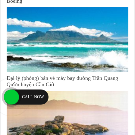
Boeing
Đại lý (phòng) bán vé máy bay đường Trần Quang
Qườn huyện Cần Giờ
CALL NOW