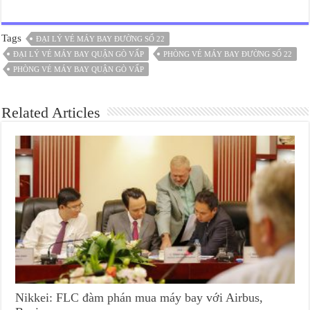
Tags
ĐẠI LÝ VÉ MÁY BAY ĐƯỜNG SỐ 22
ĐẠI LÝ VÉ MÁY BAY QUẬN GÒ VẤP
PHÒNG VÉ MÁY BAY ĐƯỜNG SỐ 22
PHÒNG VÉ MÁY BAY QUẬN GÒ VẤP
Related Articles
Nikkei: FLC đàm phán mua máy bay với Airbus,