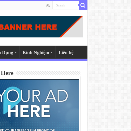
n Dụng
Kinh Nghiệm
Liên hệ
 Here