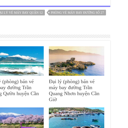
ẠI LÝ VÉ MÁY BAY QUẬN 12
PHÒNG VÉ MÁY BAY ĐƯỜNG SỐ 27
ý (phòng) bán vé
Đại lý (phòng) bán vé
bay đường Trần
máy bay đường Trần
g Qườn huyện Cần
Quang Nhơn huyện Cần
Giờ