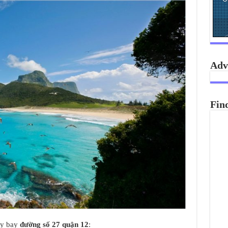
Adv
Fin
áy bay
đường số 27 quận 12
: