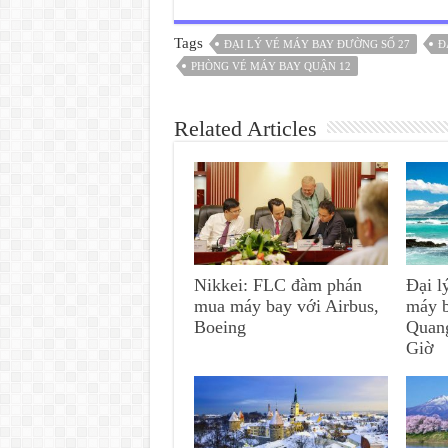
Tags
ĐẠI LÝ VÉ MÁY BAY ĐƯỜNG SỐ 27
Đ
PHÒNG VÉ MÁY BAY QUẬN 12
Related Articles
Nikkei: FLC đàm phán
Đại l
mua máy bay với Airbus,
máy 
Boeing
Quan
Giờ