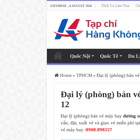
Dịch Vụ Làm Visa
Ch
SATURDAY , 8 AUGUST 2026
Quốc Nội
Quốc Tế
Du L
Home
»
TPHCM
»
Đại lý (phòng) bán v
Đại lý (phòng) bán 
12
Đại lý (phòng) bán vé máy bay
đường s
vấn, đặt, xuất vé và giao vé miễn phí t
vé máy bay :
0908.898557