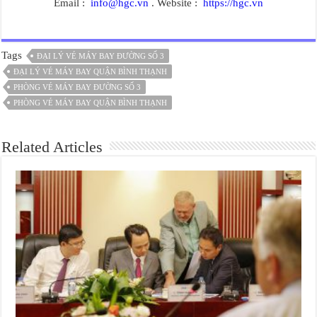
Email :
info@hgc.vn
. Website :
https://hgc.vn
Tags
ĐẠI LÝ VÉ MÁY BAY ĐƯỜNG SỐ 3
ĐẠI LÝ VÉ MÁY BAY QUẬN BÌNH THẠNH
PHÒNG VÉ MÁY BAY ĐƯỜNG SỐ 3
PHÒNG VÉ MÁY BAY QUẬN BÌNH THẠNH
Related Articles