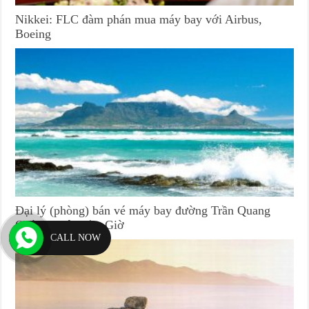
Nikkei: FLC đàm phán mua máy bay với Airbus,
Boeing
Đại lý (phòng) bán vé máy bay đường Trần Quang
Qườn huyện Cần Giờ
CALL NOW