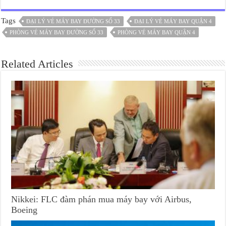
Tags
ĐẠI LÝ VÉ MÁY BAY ĐƯỜNG SỐ 33
ĐẠI LÝ VÉ MÁY BAY QUẬN 4
PHÒNG VÉ MÁY BAY ĐƯỜNG SỐ 33
PHÒNG VÉ MÁY BAY QUẬN 4
Related Articles
Nikkei: FLC đàm phán mua máy bay với Airbus,
Boeing