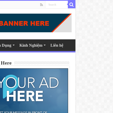
n Dụng
Kinh Nghiệm
Liên hệ
 Here