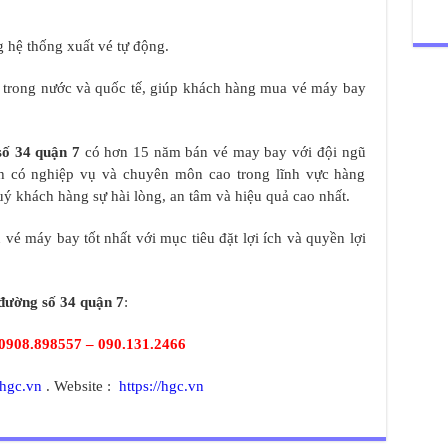
 hệ thống xuất vé tự động.
y trong nước và quốc tế, giúp khách hàng mua vé máy bay
số 34 quận 7
có hơn 15 năm bán vé may bay với đội ngũ
tình có nghiệp vụ và chuyên môn cao trong lĩnh vực hàng
 khách hàng sự hài lòng, an tâm và hiệu quả cao nhất.
vé máy bay tốt nhất với mục tiêu đặt lợi ích và quyền lợi
đường số 34 quận 7
:
0908.898557 – 090.131.2466
hgc.vn
. Website :
https://hgc.vn