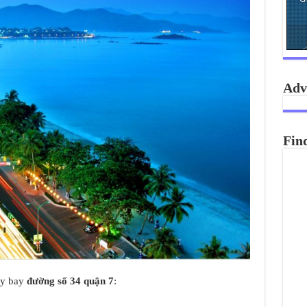
Adv
Fin
áy bay
đường số 34 quận 7
: