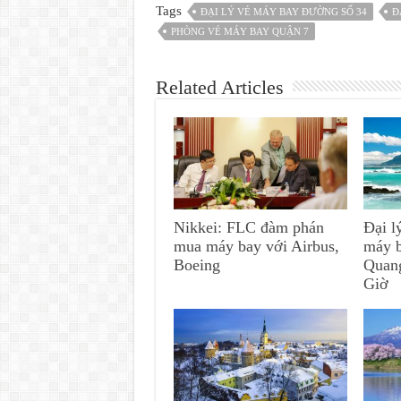
Tags
ĐẠI LÝ VÉ MÁY BAY ĐƯỜNG SỐ 34
Đ
PHÒNG VÉ MÁY BAY QUẬN 7
Related Articles
Nikkei: FLC đàm phán
Đại l
mua máy bay với Airbus,
máy 
Boeing
Quan
Giờ