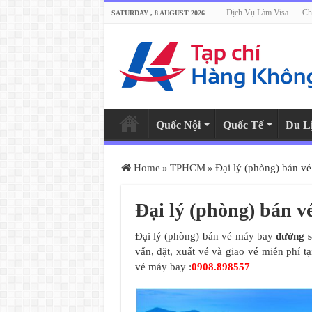
Dịch Vụ Làm Visa
Ch
SATURDAY , 8 AUGUST 2026
Quốc Nội
Quốc Tế
Du L
Home
»
TPHCM
»
Đại lý (phòng) bán v
Đại lý (phòng) bán v
Đại lý (phòng) bán vé máy bay
đường s
vấn, đặt, xuất vé và giao vé miễn phí 
vé máy bay :
0908.898557