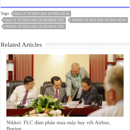
Tags
ĐẠI LÝ VÉ MÁY BAY ĐƯỜNG SỐ 46
ĐẠI LÝ VÉ MÁY BAY QUẬN BÌNH TÂN
PHÒNG VÉ MÁY BAY ĐƯỜNG SỐ 46
PHÒNG VÉ MÁY BAY QUẬN BÌNH TÂN
Related Articles
Nikkei: FLC đàm phán mua máy bay với Airbus,
Boeing