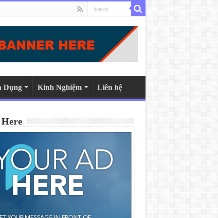
n Dụng
Kinh Nghiệm
Liên hệ
 Here