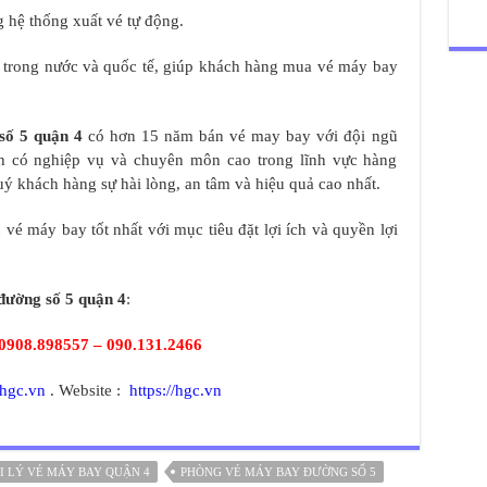
 hệ thống xuất vé tự động.
y trong nước và quốc tế, giúp khách hàng mua vé máy bay
số 5 quận 4
có hơn 15 năm bán vé may bay với đội ngũ
tình có nghiệp vụ và chuyên môn cao trong lĩnh vực hàng
 khách hàng sự hài lòng, an tâm và hiệu quả cao nhất.
vé máy bay tốt nhất với mục tiêu đặt lợi ích và quyền lợi
đường số 5 quận 4
:
0908.898557 – 090.131.2466
hgc.vn
. Website :
https://hgc.vn
I LÝ VÉ MÁY BAY QUẬN 4
PHÒNG VÉ MÁY BAY ĐƯỜNG SỐ 5