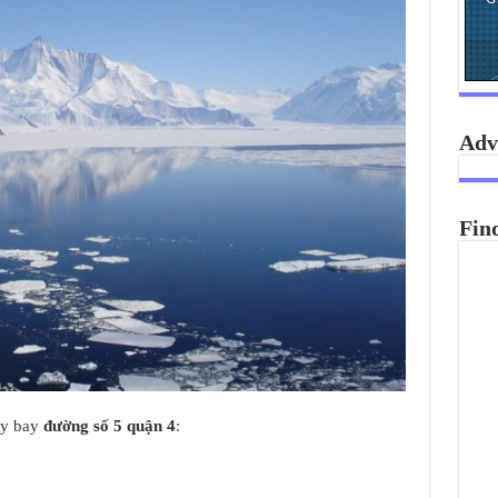
Adv
Fin
áy bay
đường số 5 quận 4
: