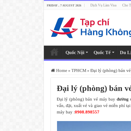
Dịch Vụ Làm Visa
Cho T
FRIDAY , 7 AUGUST 2026
Quốc Nội
Quốc Tế
Du L
Home
»
TPHCM
»
Đại lý (phòng) bán v
Đại lý (phòng) bán v
Đại lý (phòng) bán vé máy bay
đường 
vấn, đặt, xuất vé và giao vé miễn phí t
máy bay :
0908.898557