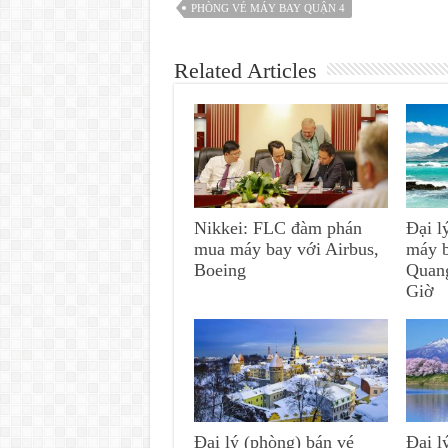
PHÒNG VÉ MÁY BAY QUẬN 4
Related Articles
Nikkei: FLC đàm phán
Đại l
mua máy bay với Airbus,
máy 
Boeing
Quan
Giờ
Đại lý (phòng) bán vé
Đại l