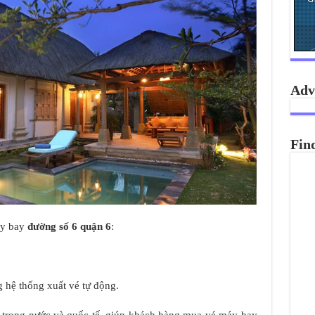
Adv
Fin
áy bay
đường số 6 quận 6
:
 hệ thống xuất vé tự động.