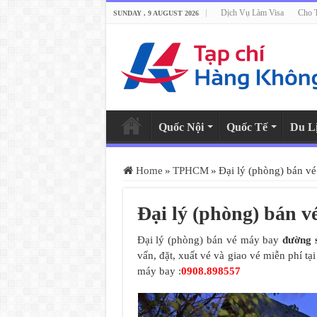
Dịch Vụ Làm Visa
Cho 
SUNDAY , 9 AUGUST 2026
Quốc Nội
Quốc Tế
Du L
Home
»
TPHCM
»
Đại lý (phòng) bán v
Đại lý (phòng) bán v
Đại lý (phòng) bán vé máy bay
đường 
vấn, đặt, xuất vé và giao vé miễn phí t
máy bay :
0908.898557