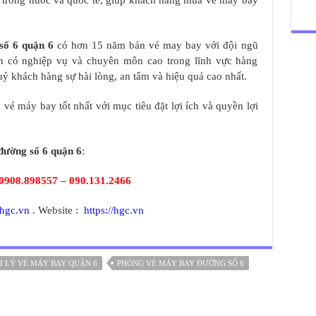
y trong nước và quốc tế, giúp khách hàng mua vé máy bay
số 6 quận 6
có hơn 15 năm bán vé may bay với đội ngũ
tình có nghiệp vụ và chuyên môn cao trong lĩnh vực hàng
 khách hàng sự hài lòng, an tâm và hiệu quả cao nhất.
vé máy bay tốt nhất với mục tiêu đặt lợi ích và quyền lợi
đường số 6 quận 6
:
0908.898557 – 090.131.2466
hgc.vn
. Website :
https://hgc.vn
I LÝ VÉ MÁY BAY QUẬN 6
PHÒNG VÉ MÁY BAY ĐƯỜNG SỐ 6