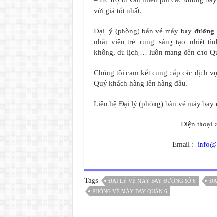
– Hỗ trợ tư vấn miễn phí các đường ba
với giá tốt nhất.
Đại lý (phòng) bán vé máy bay
đường 
nhân viên trẻ trung, sáng tạo, nhiệt 
không, du lịch,… luôn mang đến cho Quý
Chúng tôi cam kết cung cấp các dịch vụ 
Quý khách hàng lên hàng đầu.
Liên hệ Đại lý (phòng) bán vé máy bay
Điện thoại :
Email :
info@
Tags
ĐẠI LÝ VÉ MÁY BAY ĐƯỜNG SỐ 6
ĐẠ
PHÒNG VÉ MÁY BAY QUẬN 6