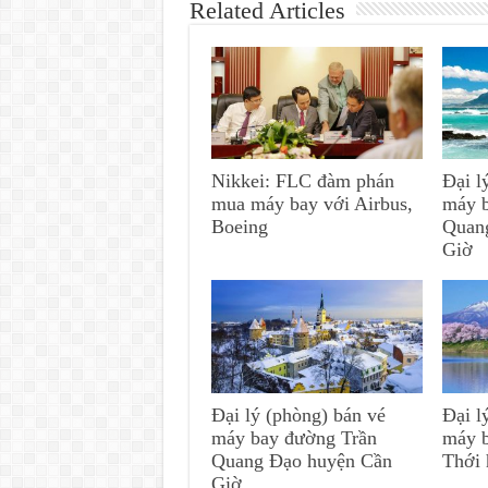
Related Articles
Nikkei: FLC đàm phán
Đại l
mua máy bay với Airbus,
máy 
Boeing
Quan
Giờ
Đại lý (phòng) bán vé
Đại l
máy bay đường Trần
máy 
Quang Đạo huyện Cần
Thới
Giờ