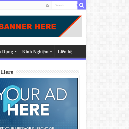
n Dụng
Kinh Nghiệm
Liên hệ
 Here