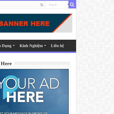
n Dụng
Kinh Nghiệm
Liên hệ
 Here