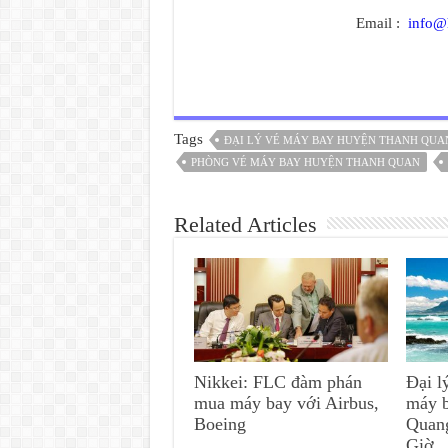
Email :
info@
Tags
ĐẠI LÝ VÉ MÁY BAY HUYỆN THANH QUA
PHÒNG VÉ MÁY BAY HUYỆN THANH QUAN
Related Articles
Nikkei: FLC đàm phán
Đại l
mua máy bay với Airbus,
máy 
Boeing
Quan
Giờ