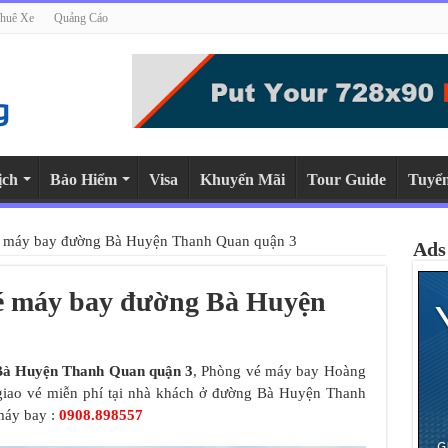
huê Xe
Quảng Cáo
ịch
Bảo Hiểm
Visa
Khuyến Mãi
Tour Guide
Tuyể
vé máy bay đường Bà Huyện Thanh Quan quận 3
Ads
vé máy bay đường Bà Huyện
Bà Huyện Thanh Quan quận 3
, Phòng vé máy bay Hoàng
 giao vé miễn phí tại nhà khách ở đường Bà Huyện Thanh
máy bay :
0908.898557