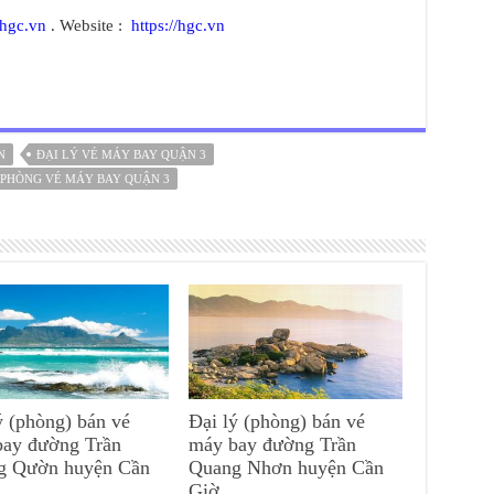
hgc.vn
. Website :
https://hgc.vn
N
ĐẠI LÝ VÉ MÁY BAY QUẬN 3
PHÒNG VÉ MÁY BAY QUẬN 3
ý (phòng) bán vé
Đại lý (phòng) bán vé
bay đường Trần
máy bay đường Trần
g Qườn huyện Cần
Quang Nhơn huyện Cần
Giờ