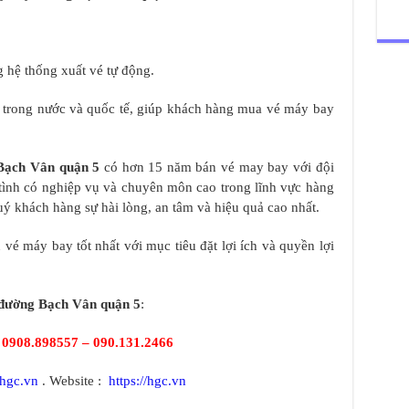
 hệ thống xuất vé tự động.
y trong nước và quốc tế, giúp khách hàng mua vé máy bay
Bạch Vân quận 5
có hơn 15 năm bán vé may bay với đội
t tình có nghiệp vụ và chuyên môn cao trong lĩnh vực hàng
 khách hàng sự hài lòng, an tâm và hiệu quả cao nhất.
vé máy bay tốt nhất với mục tiêu đặt lợi ích và quyền lợi
đường Bạch Vân quận 5
:
:
0908.898557 – 090.131.2466
hgc.vn
. Website :
https://hgc.vn