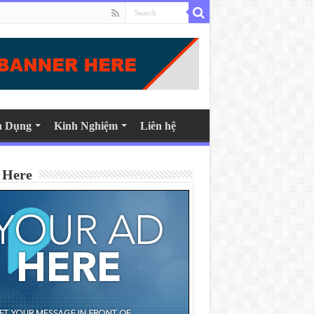
n Dụng
Kinh Nghiệm
Liên hệ
 Here