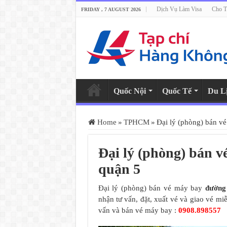
Dịch Vụ Làm Visa
Cho T
FRIDAY , 7 AUGUST 2026
Quốc Nội
Quốc Tế
Du L
Home
»
TPHCM
»
Đại lý (phòng) bán v
Đại lý (phòng) bán 
quận 5
Đại lý (phòng) bán vé máy bay
đường
nhận tư vấn, đặt, xuất vé và giao vé m
vấn và bán vé máy bay :
0908.898557