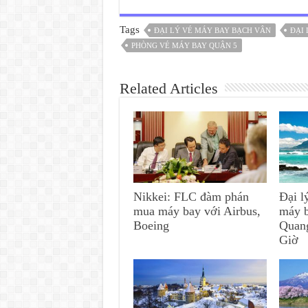
Tags
ĐẠI LÝ VÉ MÁY BAY BẠCH VÂN
ĐẠI 
PHÒNG VÉ MÁY BAY QUẬN 5
Related Articles
Nikkei: FLC đàm phán
Đại l
mua máy bay với Airbus,
máy 
Boeing
Quan
Giờ