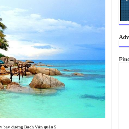
Adv
Fin
áy bay
đường Bạch Vân quận 5
: