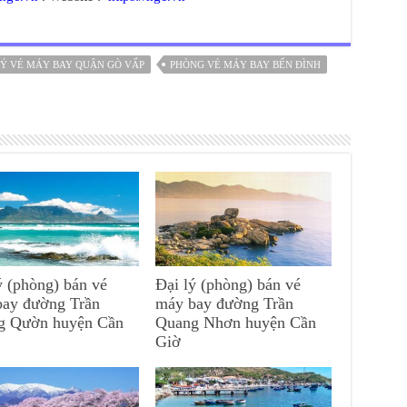
LÝ VÉ MÁY BAY QUẬN GÒ VẤP
PHÒNG VÉ MÁY BAY BẾN ĐÌNH
ý (phòng) bán vé
Đại lý (phòng) bán vé
bay đường Trần
máy bay đường Trần
g Qườn huyện Cần
Quang Nhơn huyện Cần
Giờ