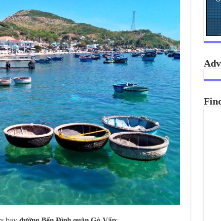
Adv
Fin
áy bay
đường Bến Đình quận Gò Vấp
: