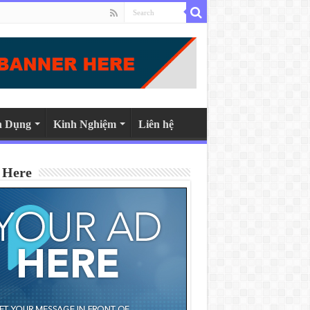
n Dụng
Kinh Nghiệm
Liên hệ
 Here