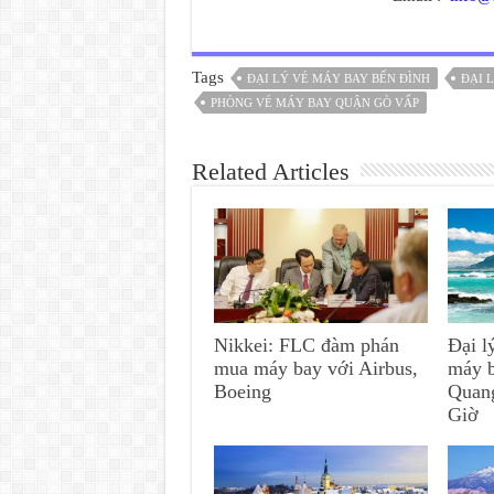
Tags
ĐẠI LÝ VÉ MÁY BAY BẾN ĐÌNH
ĐẠI 
PHÒNG VÉ MÁY BAY QUẬN GÒ VẤP
Related Articles
Nikkei: FLC đàm phán
Đại l
mua máy bay với Airbus,
máy 
Boeing
Quan
Giờ