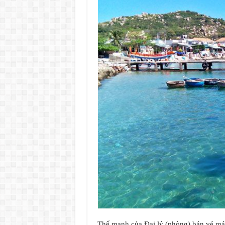
Thế mạnh của Đại lý (phòng) bán vé m