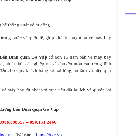
 hệ thống xuất vé tự động.
y trong nước và quốc tế, giúp khách hàng mua vé máy bay
 Bến Đình quận Gò Vấp
có hơn 15 năm bán vé may bay
tạo, nhiệt tình có nghiệp vụ và chuyên môn cao trong lĩnh
đến cho Quý khách hàng sự hài lòng, an tâm và hiệu quả
vé máy bay tốt nhất với mục tiêu đặt lợi ích và quyền lợi
đường Bến Đình quận Gò Vấp
:
0908.898557 – 090.131.2466
hgc.vn
. Website :
https://hgc.vn