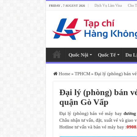
Dịch Vụ Làm Visa
Cho T
FRIDAY , 7 AUGUST 2026
Quốc Nội
Quốc Tế
Du L
Home
»
TPHCM
»
Đại lý (phòng) bán 
Đại lý (phòng) bán 
quận Gò Vấp
Đại lý (phòng) bán vé máy bay
đường
Châu nhận tư vấn, đặt, xuất vé và giao
Hotline tư vấn và bán vé máy bay :
0908