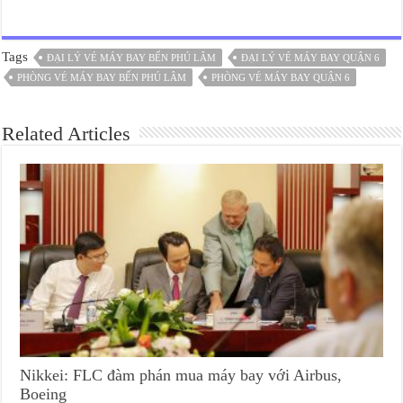
Tags
ĐẠI LÝ VÉ MÁY BAY BẾN PHÚ LÂM
ĐẠI LÝ VÉ MÁY BAY QUẬN 6
PHÒNG VÉ MÁY BAY BẾN PHÚ LÂM
PHÒNG VÉ MÁY BAY QUẬN 6
Related Articles
Nikkei: FLC đàm phán mua máy bay với Airbus,
Boeing