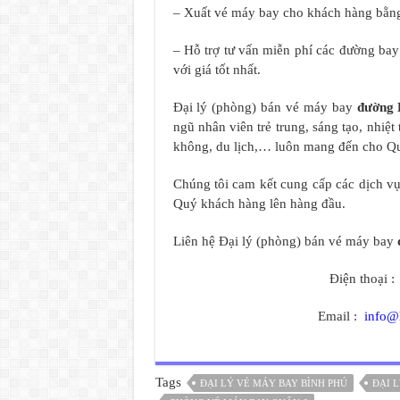
– Xuất vé máy bay cho khách hàng bằng
– Hỗ trợ tư vấn miễn phí các đường ba
với giá tốt nhất.
Đại lý (phòng) bán vé máy bay
đường 
ngũ nhân viên trẻ trung, sáng tạo, nhiệ
không, du lịch,… luôn mang đến cho Quý
Chúng tôi cam kết cung cấp các dịch vụ 
Quý khách hàng lên hàng đầu.
Liên hệ Đại lý (phòng) bán vé máy bay
Điện thoại 
Email :
info@
Tags
ĐẠI LÝ VÉ MÁY BAY BÌNH PHÚ
ĐẠI 