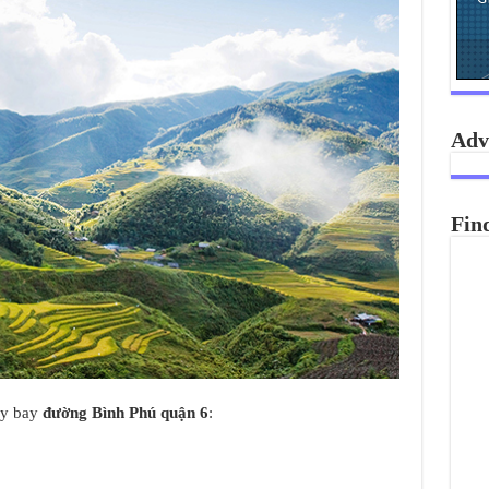
Adv
Fin
áy bay
đường Bình Phú quận 6
: