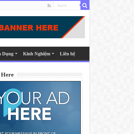
n Dụng
Kinh Nghiệm
Liên hệ
 Here