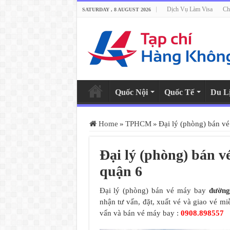
Dịch Vụ Làm Visa
Ch
SATURDAY , 8 AUGUST 2026
Quốc Nội
Quốc Tế
Du L
Home
»
TPHCM
»
Đại lý (phòng) bán v
Đại lý (phòng) bán 
quận 6
Đại lý (phòng) bán vé máy bay
đường
nhận tư vấn, đặt, xuất vé và giao vé m
vấn và bán vé máy bay :
0908.898557