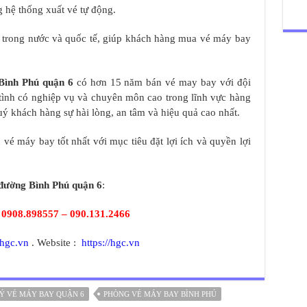
 hệ thống xuất vé tự động.
y trong nước và quốc tế, giúp khách hàng mua vé máy bay
Bình Phú quận 6
có hơn 15 năm bán vé may bay với đội
t tình có nghiệp vụ và chuyên môn cao trong lĩnh vực hàng
 khách hàng sự hài lòng, an tâm và hiệu quả cao nhất.
vé máy bay tốt nhất với mục tiêu đặt lợi ích và quyền lợi
đường Bình Phú quận 6
:
:
0908.898557 – 090.131.2466
hgc.vn
. Website :
https://hgc.vn
LÝ VÉ MÁY BAY QUẬN 6
PHÒNG VÉ MÁY BAY BÌNH PHÚ