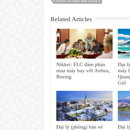
PHÒNG VÉ MÁY BAY QUẬN 6
Related Articles
Nikkei: FLC đàm phán
Đại l
mua máy bay với Airbus,
máy 
Boeing
Quan
Giờ
Đại lý (phòng) bán vé
Đại l