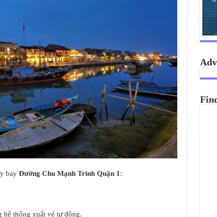
Adv
Fin
áy bay
Đường Chu Mạnh Trinh Quận 1
:
 hệ thống xuất vé tự động.