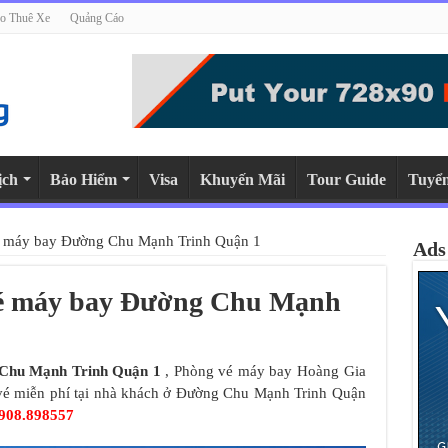
o Thuê Xe
Quảng Cáo
ịch
Bảo Hiểm
Visa
Khuyến Mãi
Tour Guide
Tuyể
vé máy bay Đường Chu Mạnh Trinh Quận 1
Ads
 vé máy bay Đường Chu Mạnh
Chu Mạnh Trinh Quận 1
, Phòng vé máy bay Hoàng Gia
o vé miễn phí tại nhà khách ở Đường Chu Mạnh Trinh Quận
908.898557