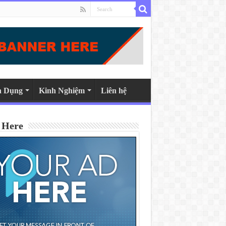
n Dụng
Kinh Nghiệm
Liên hệ
 Here