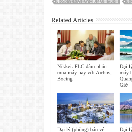
PHÒNG VÉ MÁY BAY CHU MẠNH TRINH
PH
Related Articles
Nikkei: FLC đàm phán
Đại l
mua máy bay với Airbus,
máy 
Boeing
Quan
Giờ
Đại lý (phòng) bán vé
Đại l