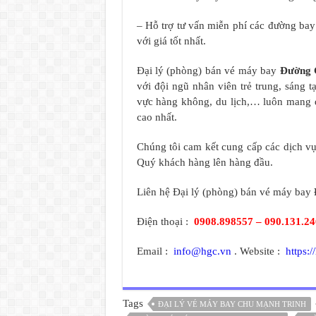
– Hỗ trợ tư vấn miễn phí các đường ba
với giá tốt nhất.
Đại lý (phòng) bán vé máy bay
Đường 
với đội ngũ nhân viên trẻ trung, sáng 
vực hàng không, du lịch,… luôn mang 
cao nhất.
Chúng tôi cam kết cung cấp các dịch vụ 
Quý khách hàng lên hàng đầu.
Liên hệ Đại lý (phòng) bán vé máy bay
Điện thoại :
0908.898557 – 090.131.2
Email :
info@hgc.vn
. Website :
https:/
Tags
ĐẠI LÝ VÉ MÁY BAY CHU MẠNH TRINH