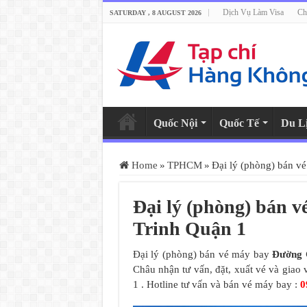
Dịch Vụ Làm Visa
Ch
SATURDAY , 8 AUGUST 2026
Quốc Nội
Quốc Tế
Du L
Home
»
TPHCM
»
Đại lý (phòng) bán 
Đại lý (phòng) bán
Trinh Quận 1
Đại lý (phòng) bán vé máy bay
Đường 
Châu nhận tư vấn, đặt, xuất vé và gia
1 . Hotline tư vấn và bán vé máy bay :
0