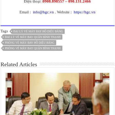
Điện thoại :
0908.898557 – 090.131.2466
Email :
info@hgc.vn
. Website :
https://hgc.vn
Tags
ĐẠI LÝ VÉ MÁY BAY HỒ DIỆU BĂNG
ĐẠI LÝ VÉ MÁY BAY QUẬN BÌNH THẠNH
PHÒNG VÉ MÁY BAY HỒ DIỆU BĂNG
PHÒNG VÉ MÁY BAY QUẬN BÌNH THẠNH
Related Articles