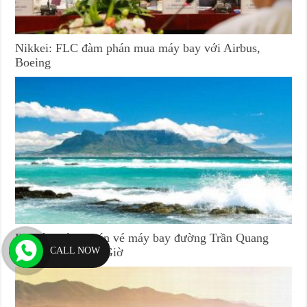
Nikkei: FLC đàm phán mua máy bay với Airbus,
Boeing
Đại lý (phòng) bán vé máy bay đường Trần Quang
CALL NOW
Qườn huyện Cần Giờ