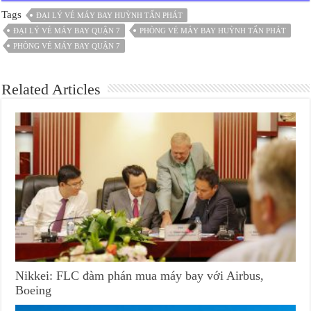
Tags
ĐẠI LÝ VÉ MÁY BAY HUỲNH TẤN PHÁT
ĐẠI LÝ VÉ MÁY BAY QUẬN 7
PHÒNG VÉ MÁY BAY HUỲNH TẤN PHÁT
PHÒNG VÉ MÁY BAY QUẬN 7
Related Articles
Nikkei: FLC đàm phán mua máy bay với Airbus,
Boeing