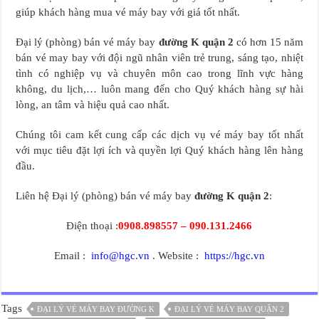
giúp khách hàng mua vé máy bay với giá tốt nhất.
Đại lý (phòng) bán vé máy bay
đường K quận 2
có hơn 15 năm
bán vé may bay với đội ngũ nhân viên trẻ trung, sáng tạo, nhiệt
tình có nghiệp vụ và chuyên môn cao trong lĩnh vực hàng
không, du lịch,… luôn mang đến cho Quý khách hàng sự hài
lòng, an tâm và hiệu quả cao nhất.
Chúng tôi cam kết cung cấp các dịch vụ vé máy bay tốt nhất
với mục tiêu đặt lợi ích và quyền lợi Quý khách hàng lên hàng
đầu.
Liên hệ Đại lý (phòng) bán vé máy bay
đường K quận 2
:
Điện thoại :
0908.898557 – 090.131.2466
Email :
info@hgc.vn
. Website :
https://hgc.vn
Tags
ĐẠI LÝ VÉ MÁY BAY ĐƯỜNG K
ĐẠI LÝ VÉ MÁY BAY QUẬN 2