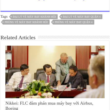
Tags
ĐẠI LÝ VÉ MÁY BAY KHÁNH HỘI
ĐẠI LÝ VÉ MÁY BAY QUẬN 4
PHÒNG VÉ MÁY BAY KHÁNH HỘI
PHÒNG VÉ MÁY BAY QUẬN 4
Related Articles
Nikkei: FLC đàm phán mua máy bay với Airbus,
Boeing